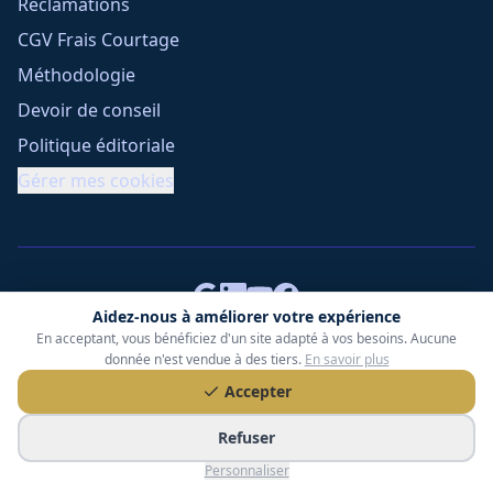
Réclamations
CGV Frais Courtage
Méthodologie
Devoir de conseil
Politique éditoriale
Gérer mes cookies
Aidez-nous à améliorer votre expérience
En acceptant, vous bénéficiez d'un site adapté à vos besoins. Aucune
Tessoria Assurances
- SARL au capital de 15 000 €
donnée n'est vendue à des tiers.
En savoir plus
ORIAS n° 25007309 - RCS 990 206 179 - Membre du réseau
Accepter
360 Courtage
RC Pro : Klarity - Contrat n° CCOUK000785
Refuser
49 chemin des Gardettes Sine, 06570 Saint-Paul-de-Vence
Personnaliser