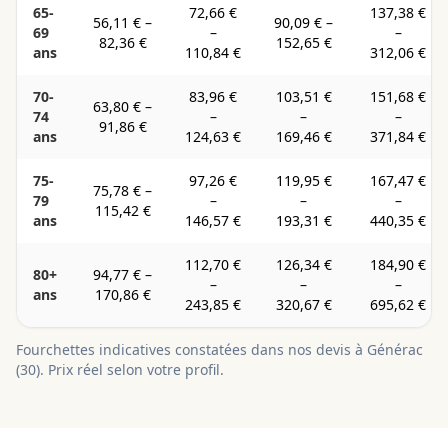
65-
72,66 €
137,38 €
56,11 €
–
90,09 €
–
69
–
–
82,36 €
152,65 €
ans
110,84 €
312,06 €
70-
83,96 €
103,51 €
151,68 €
63,80 €
–
74
–
–
–
91,86 €
ans
124,63 €
169,46 €
371,84 €
75-
97,26 €
119,95 €
167,47 €
75,78 €
–
79
–
–
–
115,42 €
ans
146,57 €
193,31 €
440,35 €
112,70 €
126,34 €
184,90 €
80+
94,77 €
–
–
–
–
ans
170,86 €
243,85 €
320,67 €
695,62 €
Fourchettes indicatives constatées dans nos devis à
Générac
(
30
). Prix réel selon votre profil.