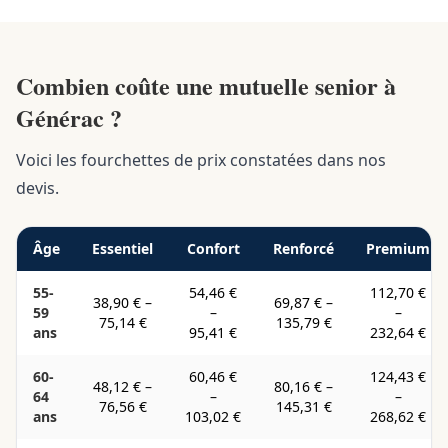
Combien coûte une mutuelle senior à
Générac ?
Voici les fourchettes de prix constatées dans nos
devis.
Âge
Essentiel
Confort
Renforcé
Premium
55-
54,46 €
112,70 €
38,90 €
–
69,87 €
–
59
–
–
75,14 €
135,79 €
ans
95,41 €
232,64 €
60-
60,46 €
124,43 €
48,12 €
–
80,16 €
–
64
–
–
76,56 €
145,31 €
ans
103,02 €
268,62 €