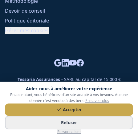
Méthodologie
Devoir de conseil
Politique éditoriale
Gérer mes cookies
Tessoria Assurances
- SARL au capital de 15 000 €
ORIAS n° 25007309 - RCS 990 206 179 - Membre du réseau
Aidez-nous à améliorer votre expérience
360 Courtage
En acceptant, vous bénéficiez d'un site adapté à vos besoins. Aucune
RC Pro : Klarity - Contrat n° CCOUK000785
donnée n'est vendue à des tiers.
En savoir plus
49 chemin des Gardettes Sine, 06570 Saint-Paul-de-Vence
Accepter
©
2026
Tessoria Assurances. Tous droits réservés.
Refuser
Personnaliser