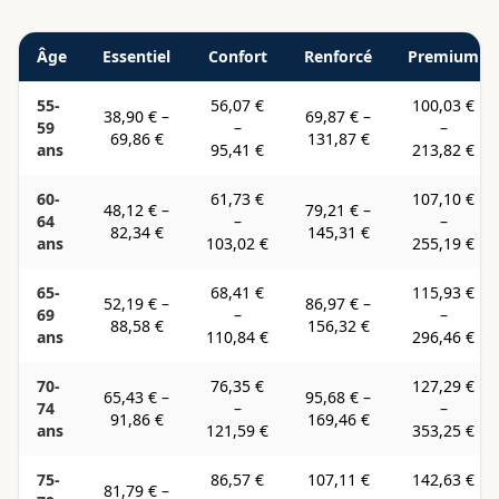
Âge
Essentiel
Confort
Renforcé
Premium
55-
56,07 €
100,03 €
38,90 €
–
69,87 €
–
59
–
–
69,86 €
131,87 €
ans
95,41 €
213,82 €
60-
61,73 €
107,10 €
48,12 €
–
79,21 €
–
64
–
–
82,34 €
145,31 €
ans
103,02 €
255,19 €
65-
68,41 €
115,93 €
52,19 €
–
86,97 €
–
69
–
–
88,58 €
156,32 €
ans
110,84 €
296,46 €
70-
76,35 €
127,29 €
65,43 €
–
95,68 €
–
74
–
–
91,86 €
169,46 €
ans
121,59 €
353,25 €
75-
86,57 €
107,11 €
142,63 €
81,79 €
–