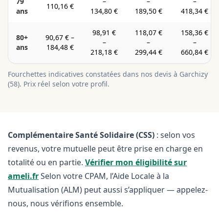
79
–
–
–
110,16 €
ans
134,80 €
189,50 €
418,34 €
98,91 €
118,07 €
158,36 €
80+
90,67 €
–
–
–
–
ans
184,48 €
218,18 €
299,44 €
660,84 €
Fourchettes indicatives constatées dans nos devis à
Garchizy
(
58
). Prix réel selon votre profil.
Complémentaire Santé Solidaire (CSS)
: selon vos
revenus, votre mutuelle peut être prise en charge en
totalité ou en partie.
Vérifier mon éligibilité sur
ameli.fr
Selon votre CPAM, l’Aide Locale à la
Mutualisation (ALM) peut aussi s’appliquer — appelez-
nous, nous vérifions ensemble.