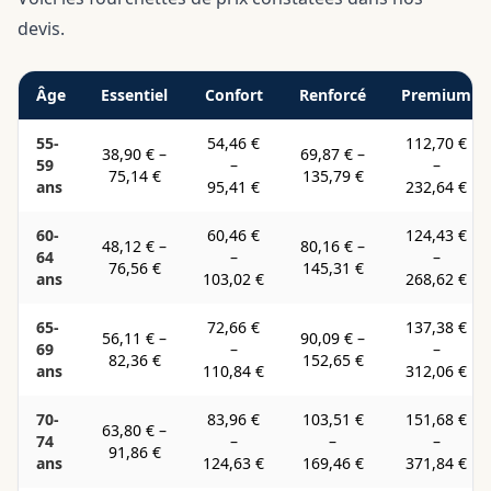
devis.
Âge
Essentiel
Confort
Renforcé
Premium
55-
54,46 €
112,70 €
38,90 €
–
69,87 €
–
59
–
–
75,14 €
135,79 €
ans
95,41 €
232,64 €
60-
60,46 €
124,43 €
48,12 €
–
80,16 €
–
64
–
–
76,56 €
145,31 €
ans
103,02 €
268,62 €
65-
72,66 €
137,38 €
56,11 €
–
90,09 €
–
69
–
–
82,36 €
152,65 €
ans
110,84 €
312,06 €
70-
83,96 €
103,51 €
151,68 €
63,80 €
–
74
–
–
–
91,86 €
ans
124,63 €
169,46 €
371,84 €