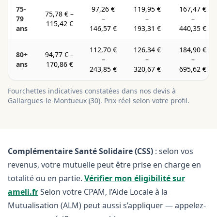
75-
97,26 €
119,95 €
167,47 €
75,78 €
–
79
–
–
–
115,42 €
ans
146,57 €
193,31 €
440,35 €
112,70 €
126,34 €
184,90 €
80+
94,77 €
–
–
–
–
ans
170,86 €
243,85 €
320,67 €
695,62 €
Fourchettes indicatives constatées dans nos devis à
Gallargues-le-Montueux
(
30
). Prix réel selon votre profil.
Complémentaire Santé Solidaire (CSS)
: selon vos
revenus, votre mutuelle peut être prise en charge en
totalité ou en partie.
Vérifier mon éligibilité sur
ameli.fr
Selon votre CPAM, l’Aide Locale à la
Mutualisation (ALM) peut aussi s’appliquer — appelez-