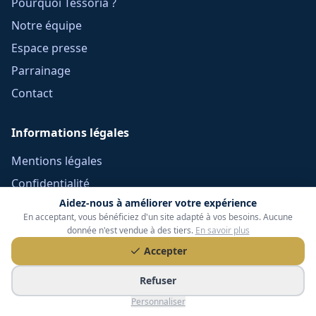
Pourquoi Tessoria ?
Notre équipe
Espace presse
Parrainage
Contact
Informations légales
Mentions légales
Confidentialité
Aidez-nous à améliorer votre expérience
Cookies
En acceptant, vous bénéficiez d'un site adapté à vos besoins. Aucune
CGU
donnée n'est vendue à des tiers.
En savoir plus
Réclamations
Accepter
CGV Frais Courtage
Refuser
Méthodologie
Personnaliser