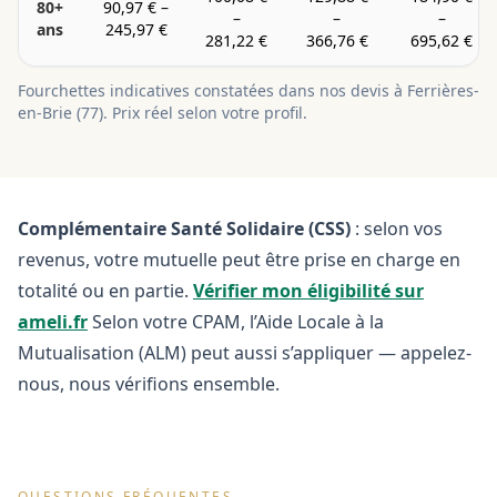
80+
90,97 €
–
–
–
–
ans
245,97 €
281,22 €
366,76 €
695,62 €
Fourchettes indicatives constatées dans nos devis à
Ferrières-
en-Brie
(
77
). Prix réel selon votre profil.
Complémentaire Santé Solidaire (CSS)
: selon vos
revenus, votre mutuelle peut être prise en charge en
totalité ou en partie.
Vérifier mon éligibilité sur
ameli.fr
Selon votre CPAM, l’Aide Locale à la
Mutualisation (ALM) peut aussi s’appliquer — appelez-
nous, nous vérifions ensemble.
QUESTIONS FRÉQUENTES