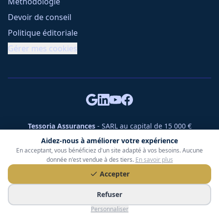
Méthodologie
Devoir de conseil
Politique éditoriale
Gérer mes cookies
Tessoria Assurances
- SARL au capital de 15 000 €
ORIAS n° 25007309 - RCS 990 206 179 - Membre du réseau
Aidez-nous à améliorer votre expérience
360 Courtage
En acceptant, vous bénéficiez d'un site adapté à vos besoins. Aucune
RC Pro : Klarity - Contrat n° CCOUK000785
donnée n'est vendue à des tiers.
En savoir plus
49 chemin des Gardettes Sine, 06570 Saint-Paul-de-Vence
Accepter
©
2026
Tessoria Assurances. Tous droits réservés.
Refuser
Personnaliser