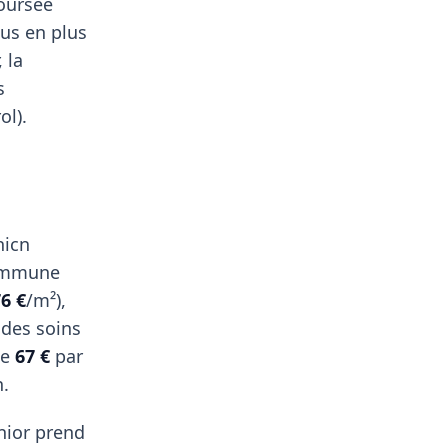
boursée
us en plus
 la
s
ol).
hicn
Commune
76 €
/m²),
 des soins
de
67 €
par
n.
nior prend