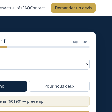
es
Actualités
FAQ
Contact
Demander un devis
rif
Étape
1
sur 3
moi
Pour nous deux
enis
(
60190
) — pré-rempli