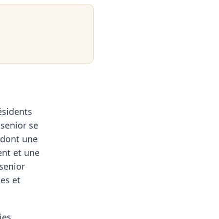
ésidents
 senior se
 dont une
ent et une
 senior
ses et
ies