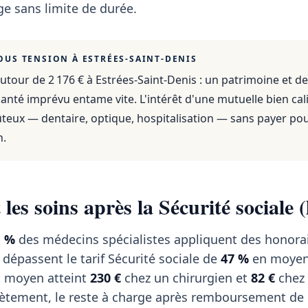
e sans limite de durée.
OUS TENSION À
ESTRÉES-SAINT-DENIS
utour de 2 176 €
à
Estrées-Saint-Denis
: un patrimoine et d
anté imprévu entame vite. L'intérêt d'une mutuelle bien cali
ûteux — dentaire, optique, hospitalisation — sans payer po
n.
les soins après la Sécurité sociale (
1 %
des médecins spécialistes appliquent des honorair
 dépassent le tarif Sécurité sociale de
47 %
en moyen
t moyen atteint
230 €
chez un chirurgien et
82 €
chez
tement, le reste à charge après remboursement de l