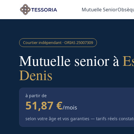
Aller au contenu principal
Mutuelle Senior
Obsèq
Courtier indépendant · ORIAS
25007309
Mutuelle senior à
E
Denis
à partir de
51,87 €
/mois
selon votre âge et vos garanties — tarifs réels consta