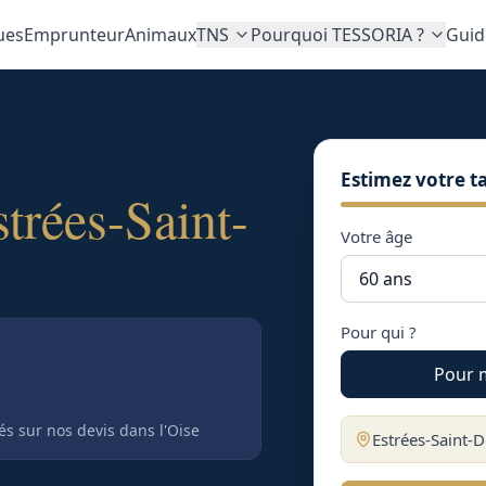
ues
Emprunteur
Animaux
TNS
Pourquoi TESSORIA ?
Guid
Estimez votre ta
strées-Saint-
Votre âge
Pour qui ?
Pour 
tés sur nos devis
dans l'Oise
Estrées-Saint-D