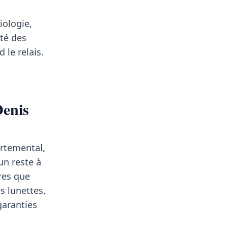
iologie,
té des
 le relais.
Denis
a
rtemental,
un reste à
res que
s lunettes,
garanties