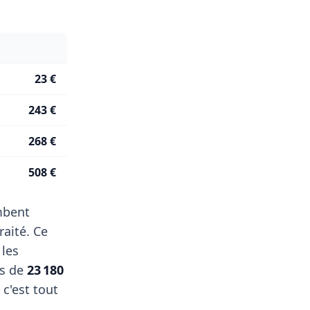
23 €
243 €
268 €
508 €
ombent
aité. Ce
 les
is de
23 180
c'est tout