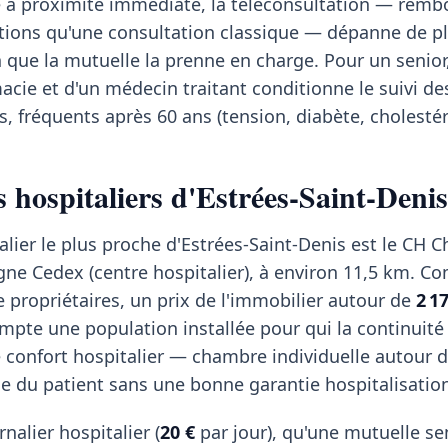
te à proximité immédiate, la téléconsultation — rem
ions qu'une consultation classique — dépanne de pl
n que la mutuelle la prenne en charge. Pour un senior,
cie et d'un médecin traitant conditionne le suivi de
, fréquents après 60 ans (tension, diabète, cholestér
 hospitaliers d'Estrées-Saint-Denis
alier le plus proche d'Estrées-Saint-Denis est le CH C
e Cedex (centre hospitalier), à environ 11,5 km. 
 propriétaires, un prix de l'immobilier autour de
2 1
mpte une population installée pour qui la continuité
e confort hospitalier — chambre individuelle autour 
ge du patient sans une bonne garantie hospitalisatio
rnalier hospitalier (
20 €
par jour), qu'une mutuelle se