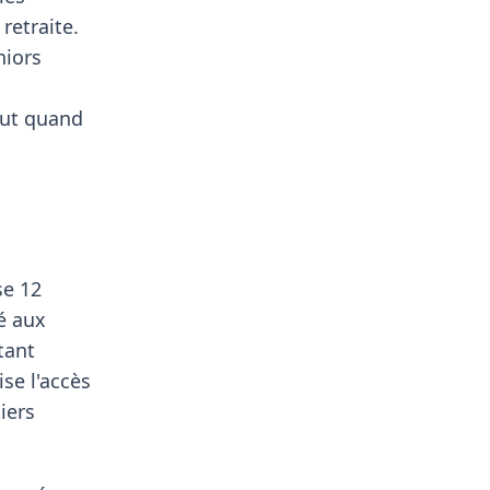
retraite.
niors
out quand
se 12
é aux
tant
se l'accès
iers