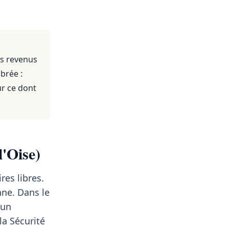
es revenus
brée :
ur ce dont
l'Oise)
es libres.
ne. Dans le
 un
a Sécurité