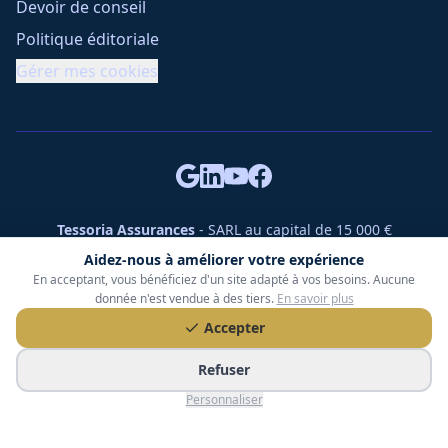
Devoir de conseil
Politique éditoriale
Gérer mes cookies
Tessoria Assurances
- SARL au capital de 15 000 €
ORIAS n° 25007309 - RCS 990 206 179 - Membre du réseau
Aidez-nous à améliorer votre expérience
360 Courtage
En acceptant, vous bénéficiez d'un site adapté à vos besoins. Aucune
RC Pro : Klarity - Contrat n° CCOUK000785
donnée n'est vendue à des tiers.
En savoir plus
49 chemin des Gardettes Sine, 06570 Saint-Paul-de-Vence
Accepter
©
2026
Tessoria Assurances. Tous droits réservés.
Refuser
Personnaliser