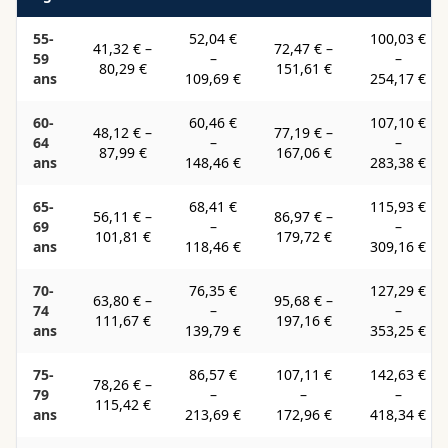
55-
52,04 €
100,03 €
41,32 €
–
72,47 €
–
59
–
–
80,29 €
151,61 €
ans
109,69 €
254,17 €
60-
60,46 €
107,10 €
48,12 €
–
77,19 €
–
64
–
–
87,99 €
167,06 €
ans
148,46 €
283,38 €
65-
68,41 €
115,93 €
56,11 €
–
86,97 €
–
69
–
–
101,81 €
179,72 €
ans
118,46 €
309,16 €
70-
76,35 €
127,29 €
63,80 €
–
95,68 €
–
74
–
–
111,67 €
197,16 €
ans
139,79 €
353,25 €
75-
86,57 €
107,11 €
142,63 €
78,26 €
–
79
–
–
–
115,42 €
ans
213,69 €
172,96 €
418,34 €