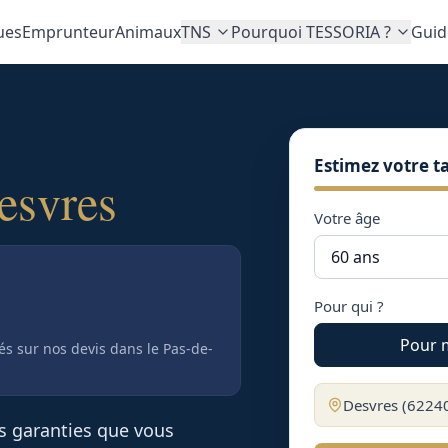
ues
Emprunteur
Animaux
TNS
Pourquoi TESSORIA ?
Guid
Estimez votre ta
esvres
Votre âge
Pour qui ?
Pour 
tés sur nos devis
dans le Pas-de-
Desvres
(
6224
es garanties que vous