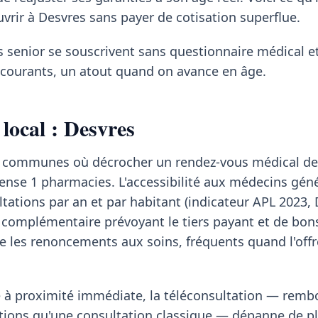
uvrir à Desvres sans payer de cotisation superflue.
s senior se souscrivent sans questionnaire médical et
s courants, un atout quand on avance en âge.
local : Desvres
des communes où décrocher un rendez-vous médical 
ecense 1 pharmacies. L'accessibilité aux médecins géné
tations par an et par habitant (indicateur APL 2023, 
 complémentaire prévoyant le tiers payant et de bon
 les renoncements aux soins, fréquents quand l'off
te à proximité immédiate, la téléconsultation — rem
ions qu'une consultation classique — dépanne de pl