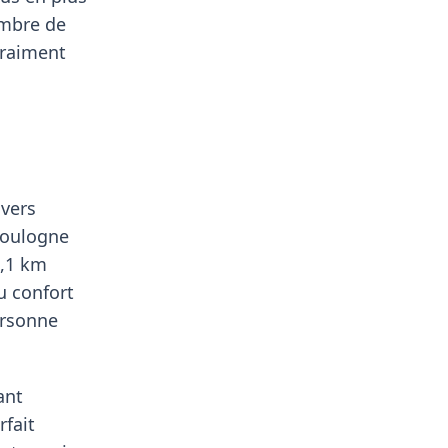
ombre de
vraiment
 vers
Boulogne
5,1 km
u confort
ersonne
ant
rfait