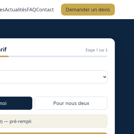
es
Actualités
FAQ
Contact
Demander un devis
rif
Étape
1
sur 3
moi
Pour nous deux
0
) — pré-rempli