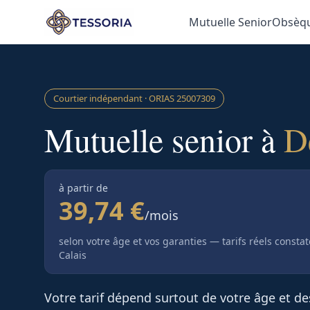
Aller au contenu principal
Mutuelle Senior
Obsèq
Courtier indépendant · ORIAS
25007309
Mutuelle senior à
D
à partir de
39,74 €
/mois
selon votre âge et vos garanties — tarifs réels consta
Calais
Votre tarif dépend surtout de votre âge et d