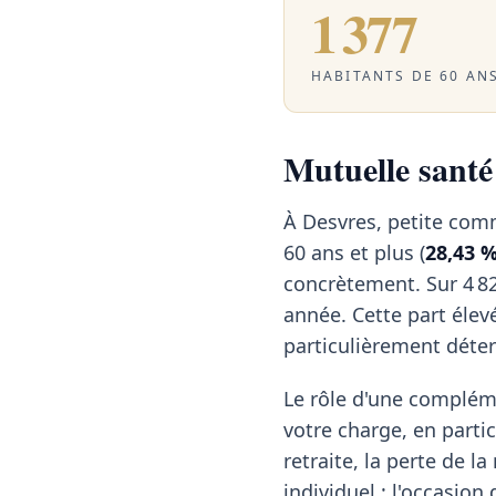
1 377
HABITANTS DE 60 ANS
Mutuelle santé 
À Desvres, petite comm
60 ans et plus (
28,43 
concrètement. Sur 4 82
année. Cette part élev
particulièrement déte
Le rôle d'une compléme
votre charge, en partic
retraite, la perte de l
individuel : l'occasion 