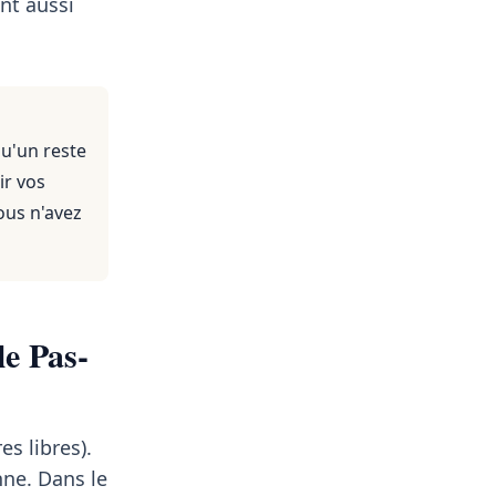
nt aussi
qu'un reste
ir vos
ous n'avez
le Pas-
s libres).
ne. Dans le