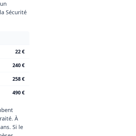
 un
a Sécurité
22 €
240 €
258 €
490 €
ombent
aité. À
ns. Si le
thèses