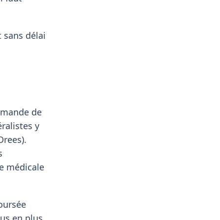
 sans délai
demande de
ralistes y
Drees).
s
re médicale
boursée
us en plus