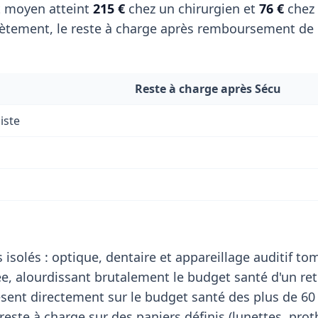
t moyen atteint
215 €
chez un chirurgien et
76 €
chez
tement, le reste à charge après remboursement de l
Reste à charge après Sécu
iste
 isolés : optique, dentaire et appareillage auditif t
, alourdissant brutalement le budget santé d'un retr
sent directement sur le budget santé des plus de 60 a
reste à charge sur des paniers définis (lunettes, pro