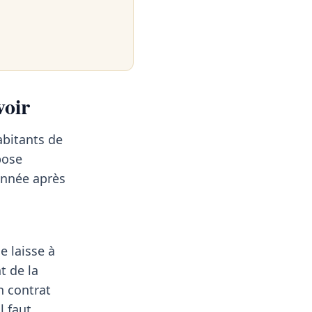
voir
abitants de
pose
 année après
e laisse à
t de la
n contrat
l faut