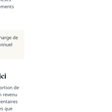
pements
charge de
annuel
ci
portion de
un revenu
dentaires
es que