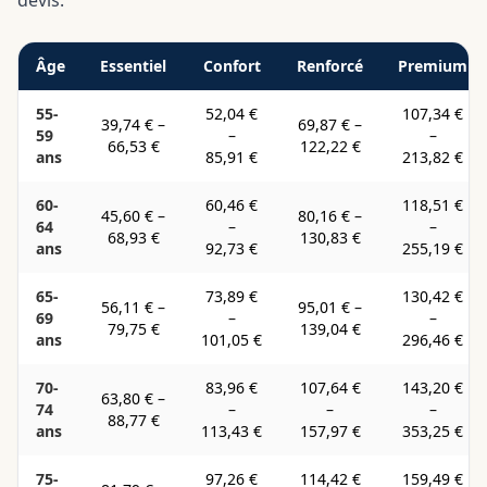
devis.
Âge
Essentiel
Confort
Renforcé
Premium
55-
52,04 €
107,34 €
39,74 €
–
69,87 €
–
59
–
–
66,53 €
122,22 €
ans
85,91 €
213,82 €
60-
60,46 €
118,51 €
45,60 €
–
80,16 €
–
64
–
–
68,93 €
130,83 €
ans
92,73 €
255,19 €
65-
73,89 €
130,42 €
56,11 €
–
95,01 €
–
69
–
–
79,75 €
139,04 €
ans
101,05 €
296,46 €
70-
83,96 €
107,64 €
143,20 €
63,80 €
–
74
–
–
–
88,77 €
ans
113,43 €
157,97 €
353,25 €
75-
97,26 €
114,42 €
159,49 €