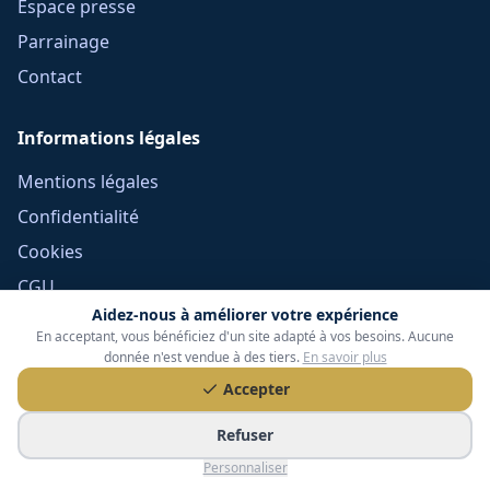
Espace presse
Parrainage
Contact
Informations légales
Mentions légales
Confidentialité
Cookies
CGU
Aidez-nous à améliorer votre expérience
Réclamations
En acceptant, vous bénéficiez d'un site adapté à vos besoins. Aucune
CGV Frais Courtage
donnée n'est vendue à des tiers.
En savoir plus
Accepter
Méthodologie
Devoir de conseil
Refuser
Politique éditoriale
Personnaliser