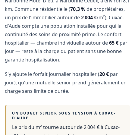
Narbonne Hotel Dieu, à Narbonne Cedex, à environ 8,1
km. Commune résidentielle (
70,3 %
de propriétaires,
un prix de l'immobilier autour de
2 004 €
/m²), Cuxac-
d'Aude compte une population installée pour qui la
continuité des soins de proximité prime. Le confort
hospitalier — chambre individuelle autour de
65 €
par
jour — reste à la charge du patient sans une bonne
garantie hospitalisation.
S'y ajoute le forfait journalier hospitalier (
20 €
par
jour), qu'une mutuelle senior prend généralement en
charge sans limite de durée.
UN BUDGET SENIOR SOUS TENSION À
CUXAC-
D'AUDE
Le prix du m² tourne autour de 2 004 €
à
Cuxac-