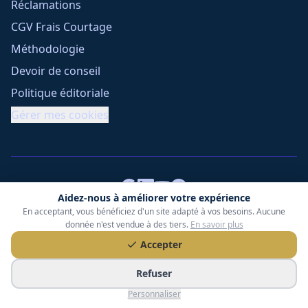
Réclamations
CGV Frais Courtage
Méthodologie
Devoir de conseil
Politique éditoriale
Gérer mes cookies
Aidez-nous à améliorer votre expérience
En acceptant, vous bénéficiez d'un site adapté à vos besoins. Aucune
Tessoria Assurances
- SARL au capital de 15 000 €
donnée n'est vendue à des tiers.
En savoir plus
ORIAS n° 25007309 - RCS 990 206 179 - Membre du réseau
Accepter
360 Courtage
RC Pro : Klarity - Contrat n° CCOUK000785
Refuser
49 chemin des Gardettes Sine, 06570 Saint-Paul-de-Vence
Personnaliser