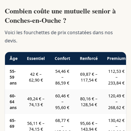
Combien coûte une mutuelle senior à
Conches-en-Ouche ?
Voici les fourchettes de prix constatées dans nos
devis.
Âge
Essentiel
Confort
Renforcé
Premium
55-
54,46 €
112,53 €
42 €
–
69,87 €
–
59
–
–
62,90 €
117,54 €
ans
86,59 €
233,84 €
60-
60,46 €
120,49 €
49,24 €
–
80,16 €
–
64
–
–
74,13 €
128,54 €
ans
95,60 €
268,62 €
65-
68,77 €
130,42 €
56,11 €
–
95,66 €
–
69
–
–
74,15 €
143,94 €