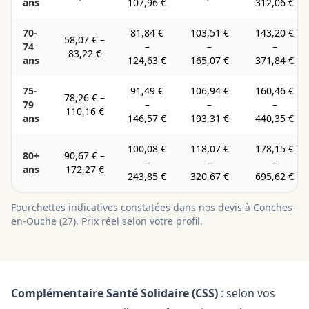
ans
107,96 €
312,06 €
70-
81,84 €
103,51 €
143,20 €
58,07 €
–
74
–
–
–
83,22 €
ans
124,63 €
165,07 €
371,84 €
75-
91,49 €
106,94 €
160,46 €
78,26 €
–
79
–
–
–
110,16 €
ans
146,57 €
193,31 €
440,35 €
100,08 €
118,07 €
178,15 €
80+
90,67 €
–
–
–
–
ans
172,27 €
243,85 €
320,67 €
695,62 €
Fourchettes indicatives constatées dans nos devis à
Conches-
en-Ouche
(
27
). Prix réel selon votre profil.
Complémentaire Santé Solidaire (CSS)
: selon vos