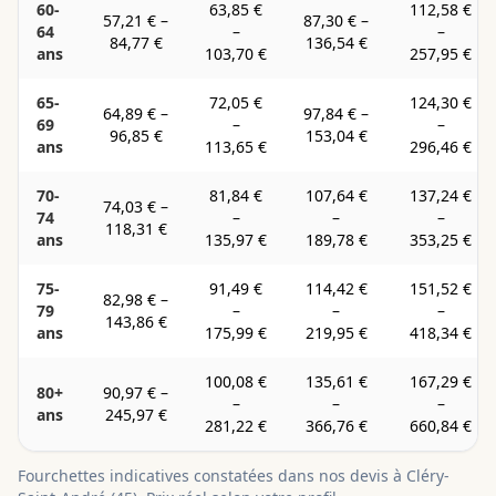
60-
63,85 €
112,58 €
57,21 €
–
87,30 €
–
64
–
–
84,77 €
136,54 €
ans
103,70 €
257,95 €
65-
72,05 €
124,30 €
64,89 €
–
97,84 €
–
69
–
–
96,85 €
153,04 €
ans
113,65 €
296,46 €
70-
81,84 €
107,64 €
137,24 €
74,03 €
–
74
–
–
–
118,31 €
ans
135,97 €
189,78 €
353,25 €
75-
91,49 €
114,42 €
151,52 €
82,98 €
–
79
–
–
–
143,86 €
ans
175,99 €
219,95 €
418,34 €
100,08 €
135,61 €
167,29 €
80+
90,97 €
–
–
–
–
ans
245,97 €
281,22 €
366,76 €
660,84 €
Fourchettes indicatives constatées dans nos devis à
Cléry-