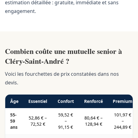
estimation détaillée : gratuite, immédiate et sans
engagement.
Combien coûte une mutuelle senior à
Cléry-Saint-André ?
Voici les fourchettes de prix constatées dans nos
devis.
Âge
Essentiel
Confort
Renforcé
Premium
55-
59,52 €
101,97 €
52,86 €
–
80,64 €
–
59
–
–
72,52 €
128,94 €
ans
91,15 €
244,89 €