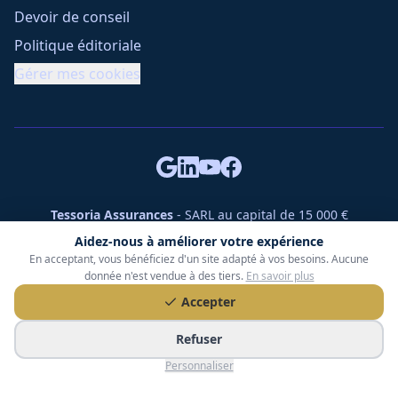
Devoir de conseil
Politique éditoriale
Gérer mes cookies
Tessoria Assurances
- SARL au capital de 15 000 €
ORIAS n° 25007309 - RCS 990 206 179 - Membre du réseau
Aidez-nous à améliorer votre expérience
360 Courtage
En acceptant, vous bénéficiez d'un site adapté à vos besoins. Aucune
RC Pro : Klarity - Contrat n° CCOUK000785
donnée n'est vendue à des tiers.
En savoir plus
49 chemin des Gardettes Sine, 06570 Saint-Paul-de-Vence
Accepter
©
2026
Tessoria Assurances. Tous droits réservés.
Refuser
Personnaliser