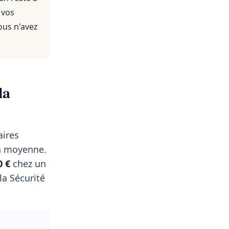
 vos
ous n'avez
la
aires
 moyenne.
0 €
chez un
a Sécurité