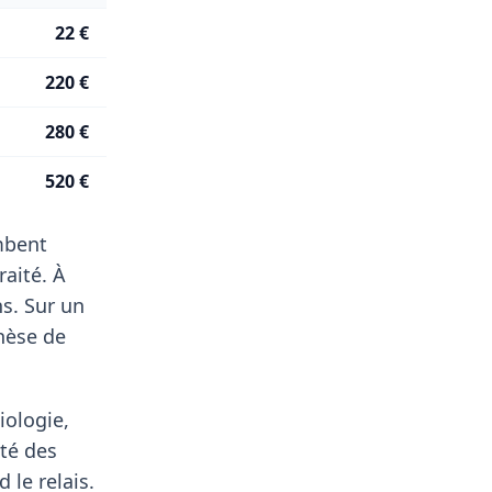
22 €
220 €
280 €
520 €
ombent
aité. À
s. Sur un
hèse de
iologie,
té des
 le relais.