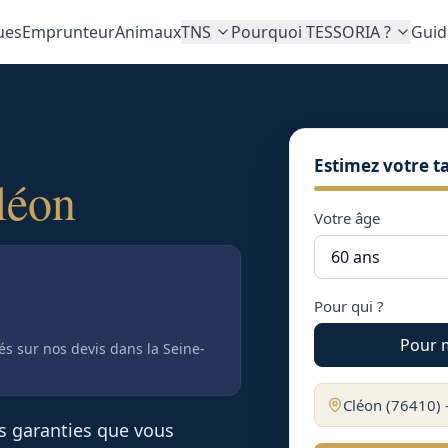
ues
Emprunteur
Animaux
TNS
Pourquoi TESSORIA ?
Guid
Estimez votre ta
léon
Votre âge
Pour qui ?
Pour 
tés sur nos devis
dans la Seine-
Cléon
(
76410
)
es garanties que vous