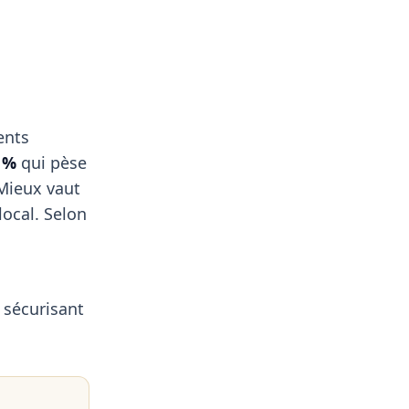
ents
 %
qui pèse
 Mieux vaut
ocal. Selon
 sécurisant