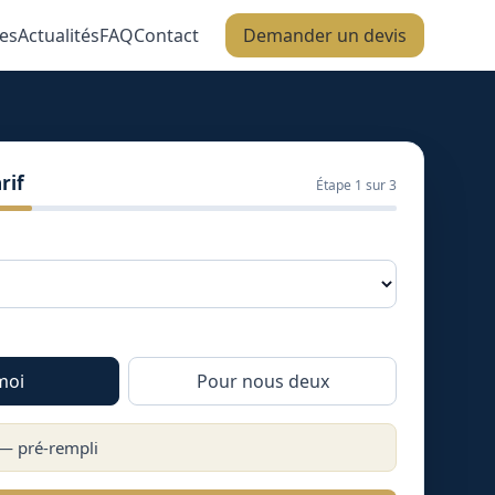
es
Actualités
FAQ
Contact
Demander un devis
rif
Étape
1
sur 3
moi
Pour nous deux
 — pré-rempli