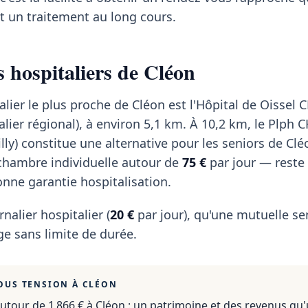
t un traitement au long cours.
s hospitaliers de Cléon
alier le plus proche de Cléon est l'Hôpital de Oissel
alier régional), à environ 5,1 km. À 10,2 km, le Plph 
ly) constitue une alternative pour les seniors de Clé
 chambre individuelle autour de
75 €
par jour — reste 
nne garantie hospitalisation.
rnalier hospitalier (
20 €
par jour), qu'une mutuelle se
e sans limite de durée.
OUS TENSION À
CLÉON
utour de 1 866 €
à
Cléon
: un patrimoine et des revenus qu'