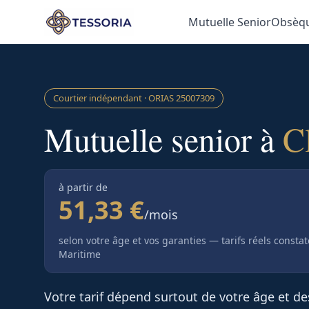
Aller au contenu principal
Mutuelle Senior
Obsèq
Courtier indépendant · ORIAS
25007309
Mutuelle senior à
C
à partir de
51,33 €
/mois
selon votre âge et vos garanties — tarifs réels consta
Maritime
Votre tarif dépend surtout de votre âge et d