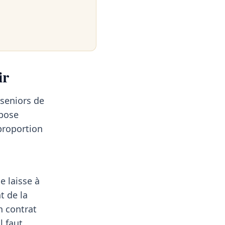
ir
seniors de
 pose
proportion
e laisse à
t de la
n contrat
l faut