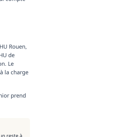
 CHU Rouen,
CHU de
on. Le
à la charge
nior prend
un reste à