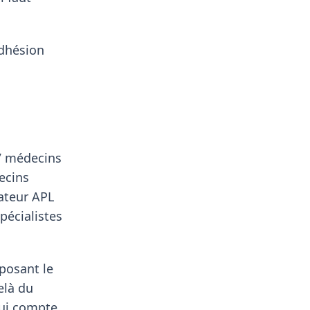
adhésion
7 médecins
ecins
cateur APL
pécialistes
oposant le
elà du
qui compte