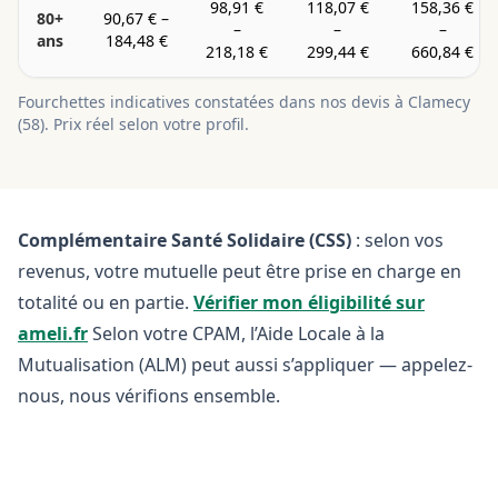
98,91 €
118,07 €
158,36 €
80+
90,67 €
–
–
–
–
ans
184,48 €
218,18 €
299,44 €
660,84 €
Fourchettes indicatives constatées dans nos devis à
Clamecy
(
58
). Prix réel selon votre profil.
Complémentaire Santé Solidaire (CSS)
: selon vos
revenus, votre mutuelle peut être prise en charge en
totalité ou en partie.
Vérifier mon éligibilité sur
ameli.fr
Selon votre CPAM, l’Aide Locale à la
Mutualisation (ALM) peut aussi s’appliquer — appelez-
nous, nous vérifions ensemble.