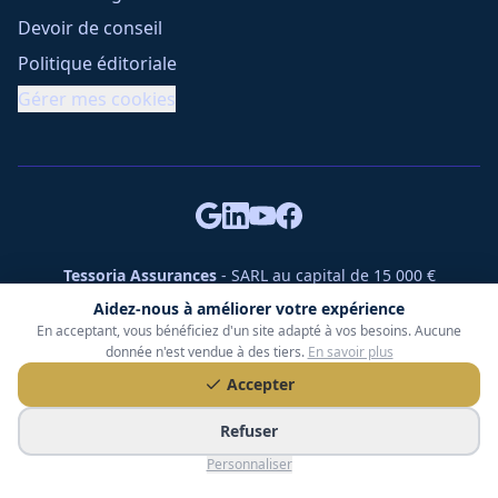
Devoir de conseil
Politique éditoriale
Gérer mes cookies
Tessoria Assurances
- SARL au capital de 15 000 €
ORIAS n° 25007309 - RCS 990 206 179 - Membre du réseau
Aidez-nous à améliorer votre expérience
360 Courtage
En acceptant, vous bénéficiez d'un site adapté à vos besoins. Aucune
RC Pro : Klarity - Contrat n° CCOUK000785
donnée n'est vendue à des tiers.
En savoir plus
49 chemin des Gardettes Sine, 06570 Saint-Paul-de-Vence
Accepter
©
2026
Tessoria Assurances. Tous droits réservés.
Refuser
Personnaliser