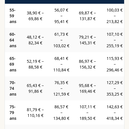
55-
56,07 €
100,03 €
38,90 €
–
69,87 €
–
59
–
–
69,86 €
131,87 €
ans
95,41 €
213,82 €
60-
61,73 €
107,10 €
48,12 €
–
79,21 €
–
64
–
–
82,34 €
145,31 €
ans
103,02 €
255,19 €
65-
68,41 €
115,93 €
52,19 €
–
86,97 €
–
69
–
–
88,58 €
156,32 €
ans
110,84 €
296,46 €
70-
76,35 €
127,29 €
65,43 €
–
95,68 €
–
74
–
–
91,86 €
169,46 €
ans
121,59 €
353,25 €
75-
86,57 €
107,11 €
142,63 €
81,79 €
–
79
–
–
–
110,16 €
ans
134,80 €
189,50 €
418,34 €