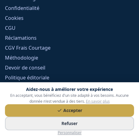
Confidentialité
Cookies
CGU
Réclamations
CGV Frais Courtage
Méthodologie
Devoir de conseil
Politique éditoriale
Gérer mes cookies
Aidez-nous à améliorer votre expérience
En acceptant, vous bénéficiez d'un site adapté à vos besoins. Aucune
donnée n'est vendue à des tiers.
En savoir plus
Accepter
Refuser
Personnaliser
Tessoria Assurances
- SARL au capital de 15 000 €