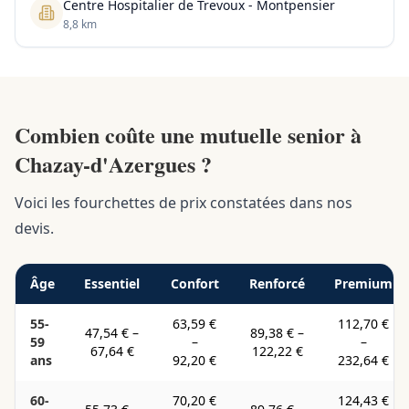
Centre Hospitalier de Trevoux - Montpensier
8,8 km
Combien coûte une mutuelle senior à
Chazay-d'Azergues ?
Voici les fourchettes de prix constatées dans nos
devis.
Âge
Essentiel
Confort
Renforcé
Premium
55-
63,59 €
112,70 €
47,54 €
–
89,38 €
–
59
–
–
67,64 €
122,22 €
ans
92,20 €
232,64 €
60-
70,20 €
124,43 €