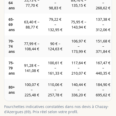
55,73 €
–
89,76 €
–
64
–
–
77,70 €
135,15 €
ans
98,83 €
268,62 €
65-
79,22 €
137,38 €
63,40 €
–
75,95 €
–
69
–
–
88,77 €
143,94 €
ans
132,95 €
312,06 €
70-
106,97 €
151,68 €
77,99 €
–
90 €
–
74
–
–
108,44 €
124,63 €
ans
173,99 €
371,84 €
75-
100,61 €
117,64 €
167,47 €
91,28 €
–
79
–
–
–
141,08 €
ans
161,33 €
210,07 €
440,35 €
100,07 €
110,06 €
140,44 €
184,90 €
80+
–
–
–
–
ans
225,48 €
257,78 €
336,20 €
695,62 €
Fourchettes indicatives constatées dans nos devis à
Chazay-
d'Azergues
(
69
). Prix réel selon votre profil.