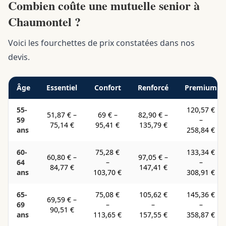
Combien coûte une mutuelle senior à
Chaumontel ?
Voici les fourchettes de prix constatées dans nos
devis.
Âge
Essentiel
Confort
Renforcé
Premium
55-
120,57 €
51,87 €
–
69 €
–
82,90 €
–
59
–
75,14 €
95,41 €
135,79 €
ans
258,84 €
60-
75,28 €
133,34 €
60,80 €
–
97,05 €
–
64
–
–
84,77 €
147,41 €
ans
103,70 €
308,91 €
65-
75,08 €
105,62 €
145,36 €
69,59 €
–
69
–
–
–
90,51 €
ans
113,65 €
157,55 €
358,87 €