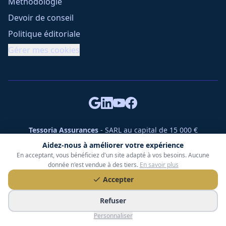
Méthodologie
Devoir de conseil
Politique éditoriale
Gérer mes cookies
Tessoria Assurances
- SARL au capital de 15 000 €
ORIAS n° 25007309 - RCS 990 206 179 - Membre du réseau
Aidez-nous à améliorer votre expérience
360 Courtage
En acceptant, vous bénéficiez d'un site adapté à vos besoins. Aucune
RC Pro : Klarity - Contrat n° CCOUK000785
donnée n'est vendue à des tiers.
En savoir plus
49 chemin des Gardettes Sine, 06570 Saint-Paul-de-Vence
Accepter
©
2026
Tessoria Assurances. Tous droits réservés.
Refuser
Personnaliser