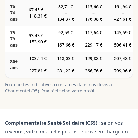
70-
82,71 €
115,66 €
161,94 €
67,45 €
–
74
–
–
–
118,31 €
ans
134,37 €
176,08 €
427,61 €
75-
92,53 €
117,64 €
145,59 €
93,43 €
–
79
–
–
–
153,90 €
ans
167,66 €
229,17 €
506,41 €
103,14 €
118,03 €
129,88 €
207,48 €
80+
–
–
–
–
ans
227,81 €
281,22 €
366,76 €
799,96 €
Fourchettes indicatives constatées dans nos devis à
Chaumontel
(
95
). Prix réel selon votre profil.
Complémentaire Santé Solidaire (CSS)
: selon vos
revenus, votre mutuelle peut être prise en charge en