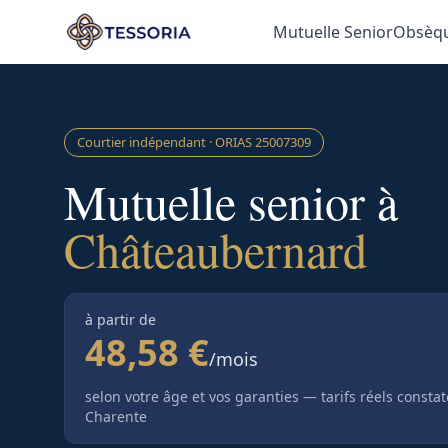
Aller au contenu principal
Mutuelle Senior
Obsèq
Courtier indépendant · ORIAS
25007309
Mutuelle senior à
Châteaubernard
à partir de
48,58 €
/mois
selon votre âge et vos garanties — tarifs réels consta
Charente