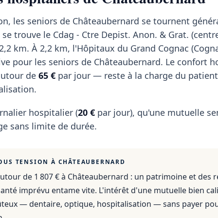
ion, les seniors de Châteaubernard se tournent géné
se trouve le Cdag - Ctre Depist. Anon. & Grat. (centr
n 2,2 km. À 2,2 km, l'Hôpitaux du Grand Cognac (Cogn
ive pour les seniors de Châteaubernard. Le confort h
autour de
65 €
par jour — reste à la charge du patien
lisation.
rnalier hospitalier (
20 €
par jour), qu'une mutuelle se
e sans limite de durée.
OUS TENSION À
CHÂTEAUBERNARD
utour de 1 807 €
à
Châteaubernard
: un patrimoine et des 
anté imprévu entame vite. L'intérêt d'une mutuelle bien cali
ûteux — dentaire, optique, hospitalisation — sans payer po
n.