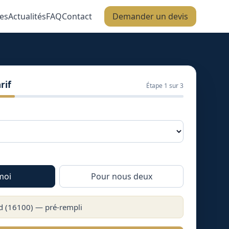
es
Actualités
FAQ
Contact
Demander un devis
rif
Étape
1
sur 3
moi
Pour nous deux
d
(
16100
) — pré-rempli