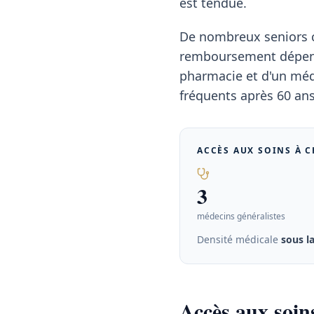
est tendue.
De nombreux seniors co
remboursement dépend 
pharmacie et d'un méde
fréquents après 60 ans 
ACCÈS AUX SOINS À
C
3
médecins généralistes
Densité médicale
sous l
Accès aux soin