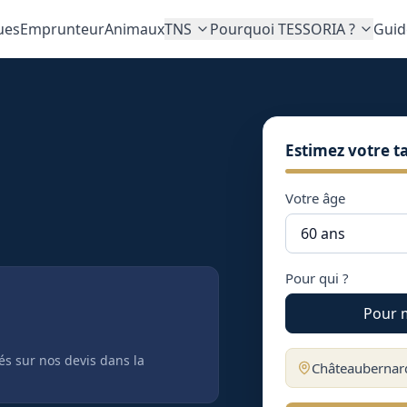
ues
Emprunteur
Animaux
TNS
Pourquoi TESSORIA ?
Guid
Estimez votre ta
Votre âge
Pour qui ?
Pour 
tés sur nos devis
dans la
Châteaubernar