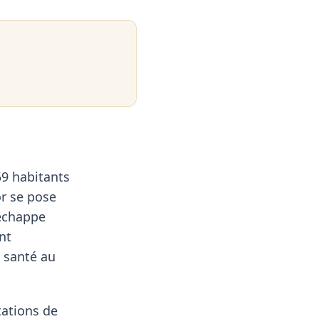
59 habitants
or se pose
'échappe
nt
e santé au
tations de