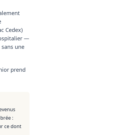
ralement
e
ac Cedex)
ospitalier —
t sans une
nior prend
revenus
brée :
ur ce dont