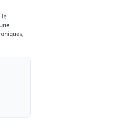
 le
'une
roniques,