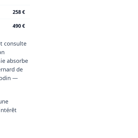
258 €
490 €
t consulte
on
sie absorbe
ernard de
nodin —
'une
intérêt