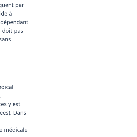
nguent par
ide à
indépendant
 doit pas
 sans
dical
2
es y est
rees). Dans
re médicale