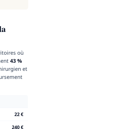
la
itoires où
nent
43 %
irurgien et
oursement
22 €
240 €