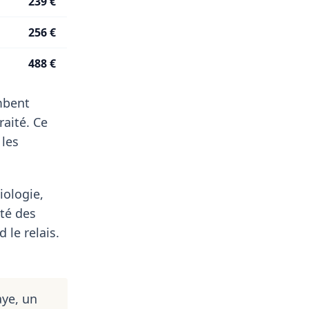
239 €
256 €
488 €
ombent
aité. Ce
 les
iologie,
té des
 le relais.
aye, un