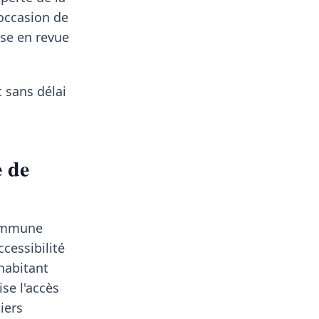
'occasion de
sse en revue
 sans délai
e de
commune
cessibilité
habitant
se l'accès
iers