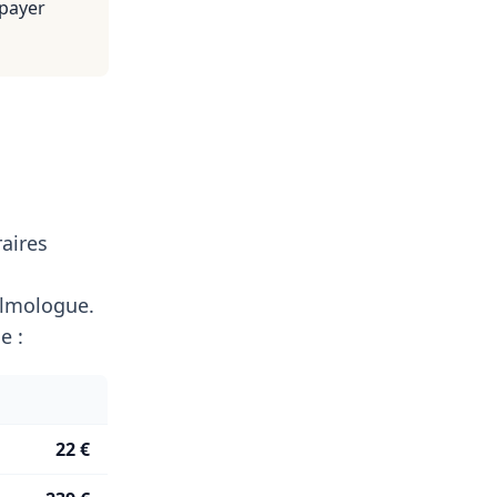
 payer
aires
lmologue.
e :
22 €