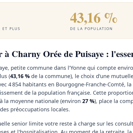
43,16 %
 ET PLUS
DE LA POPULATION
 à Charny Orée de Puisaye : l'essen
aye, petite commune dans l'Yonne qui compte enviro
lus (
43,16 %
de la commune), le choix d'une mutuelle
vec 4 854 habitants en Bourgogne-Franche-Comté, 
lissement de la population française. Cette proportio
à la moyenne nationale (environ
27 %
), place la com
 des préoccupations locales.
elle senior limite votre reste à charge sur les consul
èses et l'hospitalisation. Au moment de la retraite, la