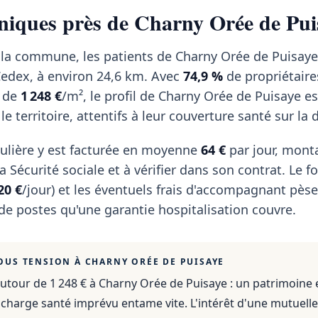
iniques près de Charny Orée de Pui
 la commune, les patients de Charny Orée de Puisaye
 Cedex, à environ 24,6 km. Avec
74,9 %
de propriétaire
r de
1 248 €
/m², le profil de Charny Orée de Puisaye es
le territoire, attentifs à leur couverture santé sur la 
ulière y est facturée en moyenne
64 €
par jour, mont
 Sécurité sociale et à vérifier dans son contrat. Le fo
20 €
/jour) et les éventuels frais d'accompagnant pèse
 de postes qu'une garantie hospitalisation couvre.
OUS TENSION À
CHARNY ORÉE DE PUISAYE
utour de 1 248 €
à
Charny Orée de Puisaye
: un patrimoine 
 charge santé imprévu entame vite. L'intérêt d'une mutuelle