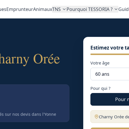
ues
Emprunteur
Animaux
TNS
Pourquoi TESSORIA ?
Guid
Estimez votre ta
harny Orée
Votre âge
Pour qui ?
Pour 
tés sur nos devis
dans l'Yonne
Charny Orée de