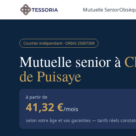
Aller au contenu principal
Mutuelle Senior
Obsèq
Courtier indépendant · ORIAS
25007309
Mutuelle senior à
C
de Puisaye
à partir de
41,32 €
/mois
selon votre âge et vos garanties — tarifs réels consta