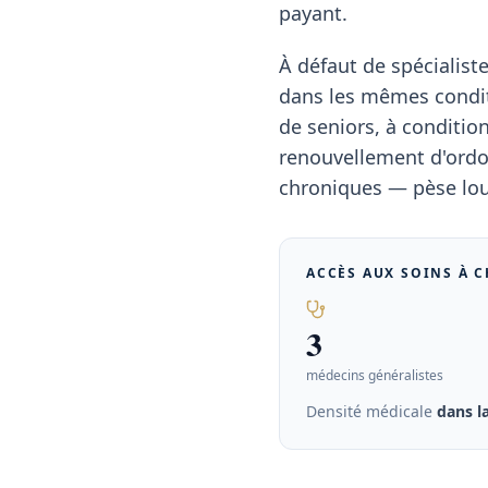
payant.
À défaut de spécialis
dans les mêmes condit
de seniors, à conditio
renouvellement d'ordon
chroniques — pèse lou
ACCÈS AUX SOINS À
C
3
médecins généralistes
Densité médicale
dans 