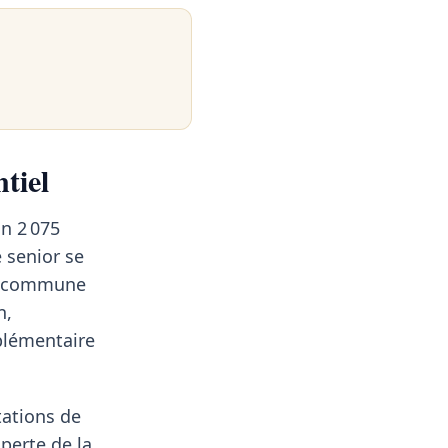
tiel
n 2 075
 senior se
la commune
n,
plémentaire
tations de
 perte de la