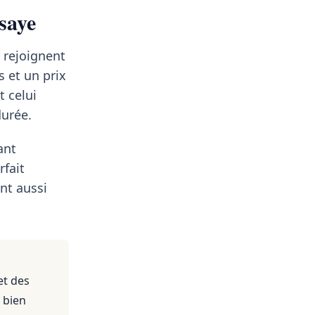
saye
 rejoignent
s et un prix
t celui
durée.
ant
rfait
nt aussi
et des
 bien