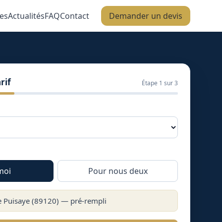
es
Actualités
FAQ
Contact
Demander un devis
rif
Étape
1
sur 3
moi
Pour nous deux
 Puisaye
(
89120
) — pré-rempli