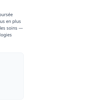
boursée
us en plus
 des soins —
logies