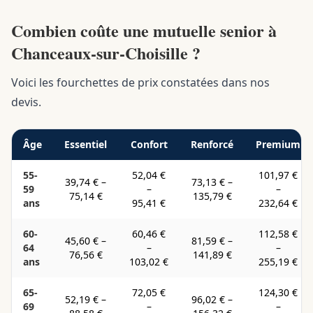
Combien coûte une mutuelle senior à
Chanceaux-sur-Choisille ?
Voici les fourchettes de prix constatées dans nos
devis.
Âge
Essentiel
Confort
Renforcé
Premium
55-
52,04 €
101,97 €
39,74 €
–
73,13 €
–
59
–
–
75,14 €
135,79 €
ans
95,41 €
232,64 €
60-
60,46 €
112,58 €
45,60 €
–
81,59 €
–
64
–
–
76,56 €
141,89 €
ans
103,02 €
255,19 €
65-
72,05 €
124,30 €
52,19 €
–
96,02 €
–
69
–
–