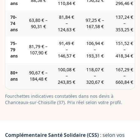
88,58 €
156,32 €
ans
110,84 €
296,46 €
70-
81,84 €
137,24 €
63,80 €
–
97,25 €
–
74
–
–
90,31 €
167,58 €
ans
124,63 €
353,25 €
75-
91,49 €
106,94 €
151,52 €
81,79 €
–
79
–
–
–
107,90 €
ans
146,57 €
193,31 €
418,34 €
100,08 €
118,07 €
167,29 €
80+
90,67 €
–
–
–
–
ans
184,48 €
243,85 €
320,67 €
660,84 €
Fourchettes indicatives constatées dans nos devis à
Chanceaux-sur-Choisille
(
37
). Prix réel selon votre profil.
Complémentaire Santé Solidaire (CSS)
: selon vos