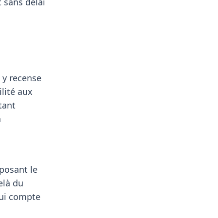
 sans délai
n y recense
lité aux
tant
a
oposant le
elà du
qui compte