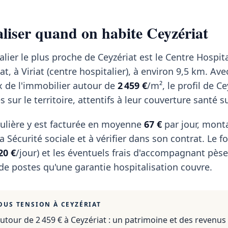
aliser quand on habite Ceyzériat
lier le plus proche de Ceyzériat est le Centre Hospita
t, à Viriat (centre hospitalier), à environ 9,5 km. Av
ix de l'immobilier autour de
2 459 €
/m², le profil de Ce
s sur le territoire, attentifs à leur couverture santé s
ulière y est facturée en moyenne
67 €
par jour, mont
 Sécurité sociale et à vérifier dans son contrat. Le fo
20 €
/jour) et les éventuels frais d'accompagnant pèse
 de postes qu'une garantie hospitalisation couvre.
OUS TENSION À
CEYZÉRIAT
utour de 2 459 €
à
Ceyzériat
: un patrimoine et des revenus