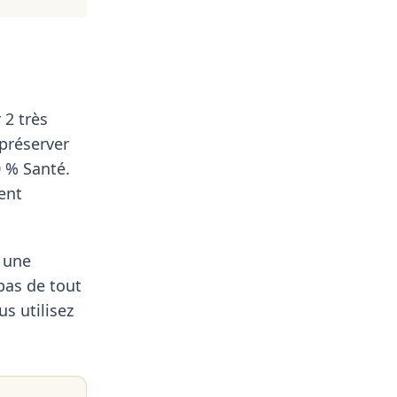
 2 très
préserver
0 % Santé.
ment
z une
 pas de tout
us utilisez