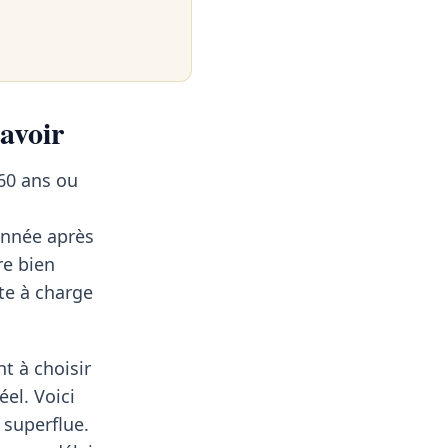
savoir
60 ans ou
 année après
re bien
ste à charge
t à choisir
éel. Voici
 superflue.