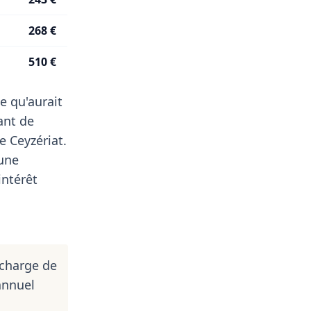
268 €
510 €
e qu'aurait
ant de
e Ceyzériat.
'une
intérêt
 charge de
annuel