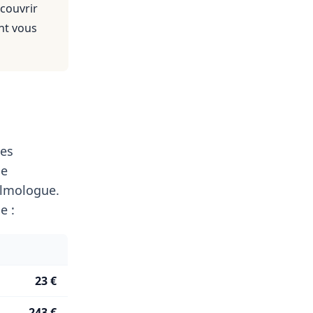
 couvrir
nt vous
Les
le
lmologue.
e :
23 €
243 €