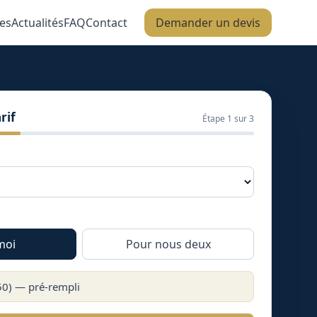
es
Actualités
FAQ
Contact
Demander un devis
rif
Étape
1
sur 3
moi
Pour nous deux
50
) — pré-rempli