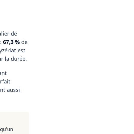
lier de
ec
67,3 %
de
yzériat est
ur la durée.
ant
rfait
nt aussi
 qu'un