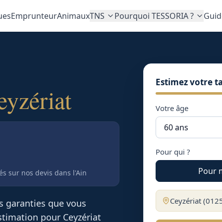
ues
Emprunteur
Animaux
TNS
Pourquoi TESSORIA ?
Guid
Estimez votre ta
eyzériat
Votre âge
Pour qui ?
Pour 
tés sur nos devis
dans l'Ain
Ceyzériat
(
012
es garanties que vous
 estimation pour
Ceyzériat