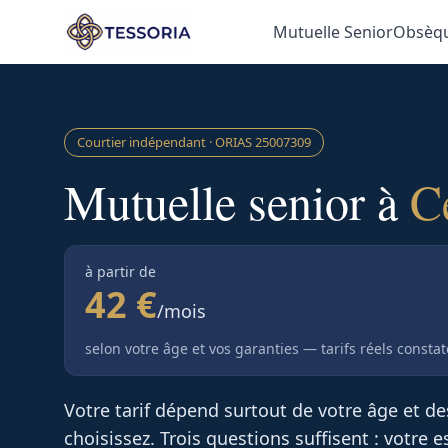
Aller au contenu principal
Mutuelle Senior
Obsèq
Courtier indépendant · ORIAS
25007309
Mutuelle senior à
C
à partir de
42 €
/mois
selon votre âge et vos garanties — tarifs réels consta
Votre tarif dépend surtout de votre âge et d
choisissez. Trois questions suffisent : votre