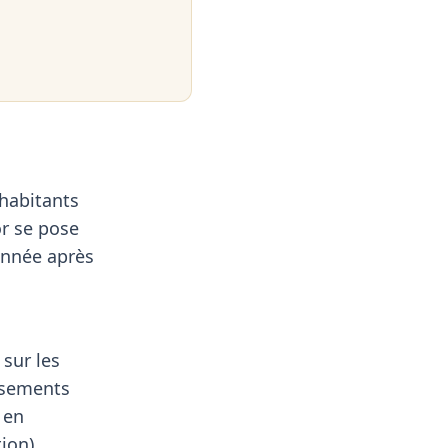
habitants
or se pose
 année après
sur les
assements
 en
tion)