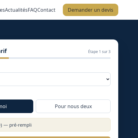
es
Actualités
FAQ
Contact
Demander un devis
rif
Étape
1
sur 3
moi
Pour nous deux
0
) — pré-rempli