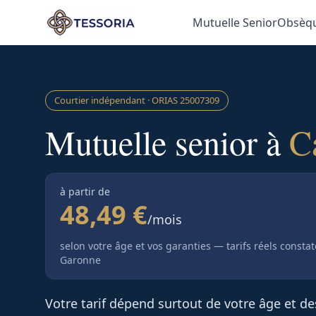
Aller au contenu principal
Mutuelle Senior
Obsèq
Courtier indépendant · ORIAS
25007309
Mutuelle senior à
C
à partir de
48,49 €
/mois
selon votre âge et vos garanties — tarifs réels consta
Garonne
Votre tarif dépend surtout de votre âge et d