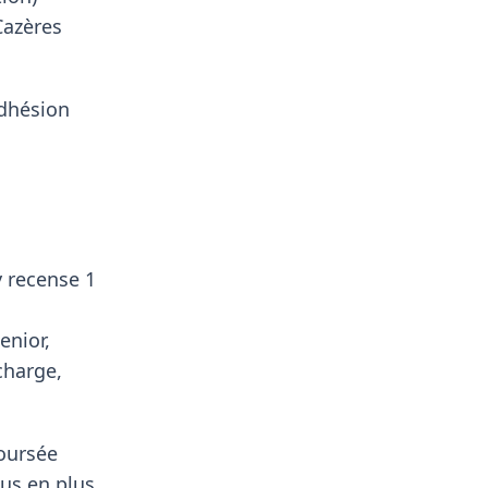
Cazères
adhésion
y recense 1
enior,
charge,
boursée
us en plus