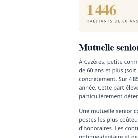
1 446
HABITANTS DE 60 ANS
Mutuelle senior
À Cazères, petite com
de 60 ans et plus (soit
concrètement. Sur 4 85
année. Cette part élev
particulièrement déte
Une mutuelle senior c
postes les plus coûteu
d'honoraires. Les cont
optique-dentaire et des