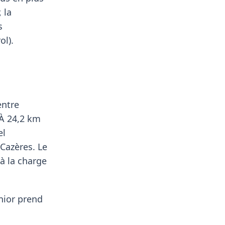
 la
s
ol).
entre
 À 24,2 km
el
Cazères. Le
à la charge
nior prend