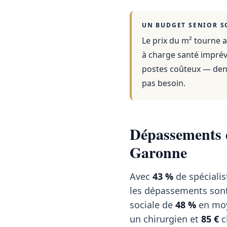
UN BUDGET SENIOR S
Le prix du m² tourne a
à charge santé imprévu
postes coûteux — dent
pas besoin.
Dépassements d
Garonne
Avec
43 %
de spécialis
les dépassements sont 
sociale de
48 %
en moy
un chirurgien et
85 €
c