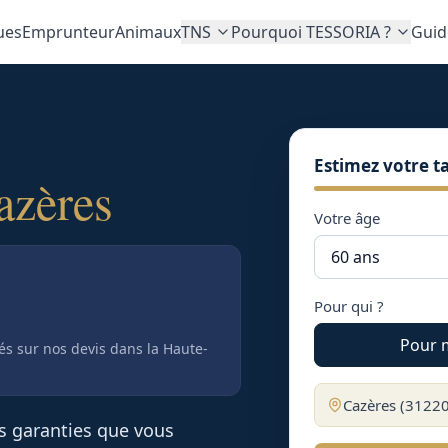
ues
Emprunteur
Animaux
TNS
Pourquoi TESSORIA ?
Guid
Estimez votre ta
azères
Votre âge
Pour qui ?
Pour 
tés sur nos devis
dans la Haute-
Cazères
(
3122
es garanties que vous