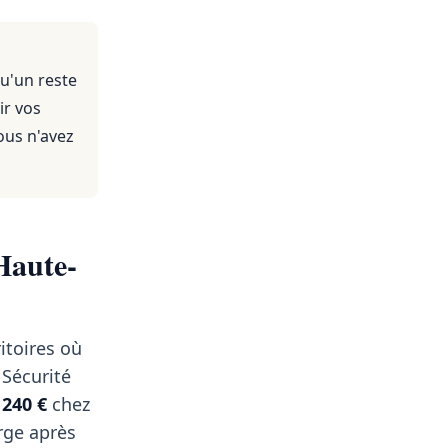
u'un reste
ir vos
ous n'avez
Haute-
itoires où
 Sécurité
t
240 €
chez
rge après