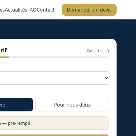
es
Actualités
FAQ
Contact
Demander un devis
rif
Étape
1
sur 3
moi
Pour nous deux
) — pré-rempli