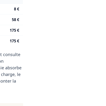
8 €
58 €
175 €
175 €
t consulte
on
sie absorbe
 charge, le
monter la