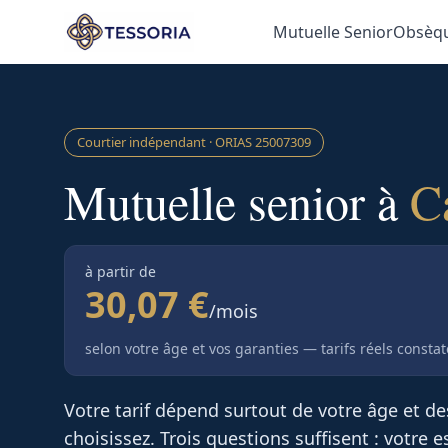
Aller au contenu principal
Mutuelle Senior
Obsèq
Courtier indépendant · ORIAS
25007309
Mutuelle senior à
C
à partir de
30,07 €
/mois
selon votre âge et vos garanties — tarifs réels consta
Votre tarif dépend surtout de votre âge et d
choisissez. Trois questions suffisent : votre