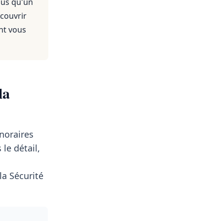
nus qu'un
 couvrir
nt vous
la
noraires
le détail,
a Sécurité