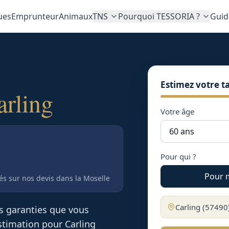
ues
Emprunteur
Animaux
TNS
Pourquoi TESSORIA ?
Guid
Estimez votre ta
arling
Votre âge
Pour qui ?
Pour 
tés sur nos devis
dans la Moselle
Carling
(
57490
es garanties que vous
 estimation pour
Carling