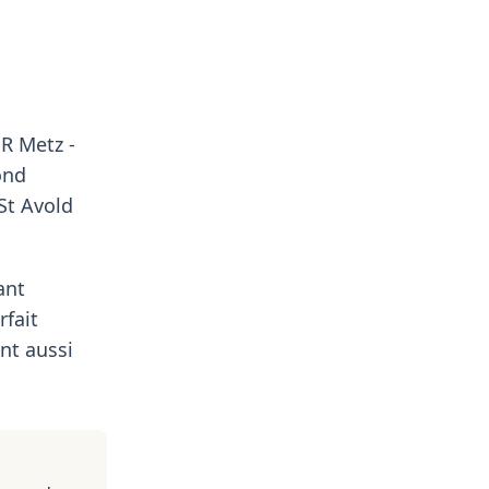
HR Metz -
ond
St Avold
ant
rfait
nt aussi