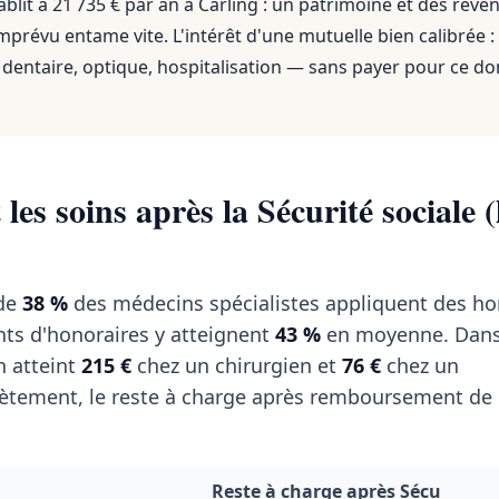
blit à 21 735 € par an
à
Carling
: un patrimoine et des reve
mprévu entame vite. L'intérêt d'une mutuelle bien calibrée :
dentaire, optique, hospitalisation — sans payer pour ce do
les soins après la Sécurité sociale (
 de
38 %
des médecins spécialistes appliquent des ho
nts d'honoraires y atteignent
43 %
en moyenne. Dans 
 atteint
215 €
chez un chirurgien et
76 €
chez un
tement, le reste à charge après remboursement de l
Reste à charge après Sécu