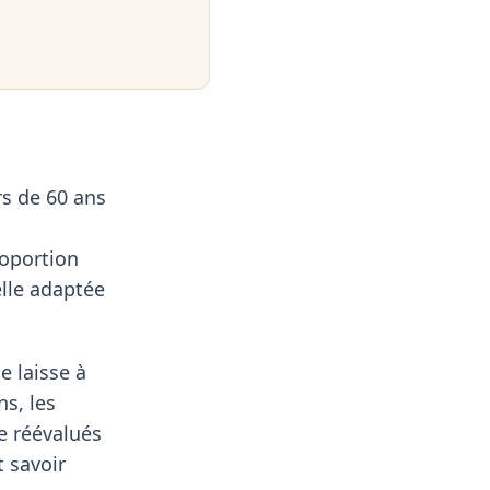
rs de 60 ans
roportion
elle adaptée
e laisse à
ns, les
re réévalués
t savoir