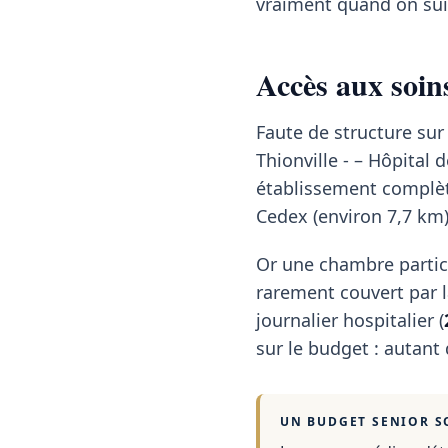
vraiment quand on sui
Accès aux soins
Faute de structure sur
Thionville - – Hôpital
établissement complète
Cedex (environ 7,7 km)
Or une chambre partic
rarement couvert par la
journalier hospitalier (
sur le budget : autant
UN BUDGET SENIOR S