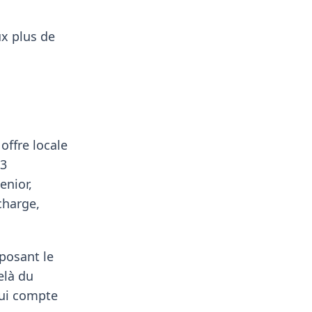
ux plus de
offre locale
,3
enior,
charge,
oposant le
elà du
qui compte