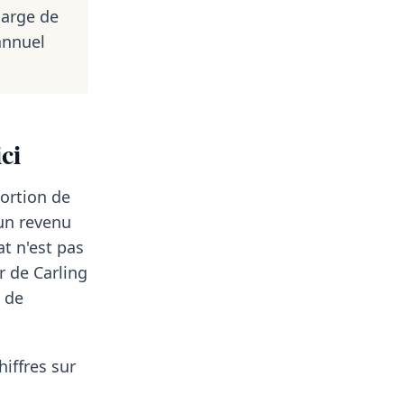
harge de
annuel
ci
portion de
 un revenu
t n'est pas
r de Carling
u de
hiffres sur