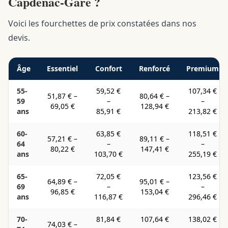
Capdenac-Gare ?
Voici les fourchettes de prix constatées dans nos
devis.
Âge
Essentiel
Confort
Renforcé
Premium
55-
59,52 €
107,34 €
51,87 €
–
80,64 €
–
59
–
–
69,05 €
128,94 €
ans
85,91 €
213,82 €
60-
63,85 €
118,51 €
57,21 €
–
89,11 €
–
64
–
–
80,22 €
147,41 €
ans
103,70 €
255,19 €
65-
72,05 €
123,56 €
64,89 €
–
95,01 €
–
69
–
–
96,85 €
153,04 €
ans
116,87 €
296,46 €
70-
81,84 €
107,64 €
138,02 €
74,03 €
–