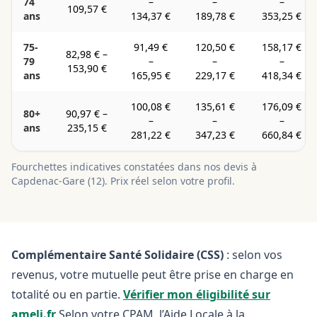
74
–
–
–
109,57 €
ans
134,37 €
189,78 €
353,25 €
75-
91,49 €
120,50 €
158,17 €
82,98 €
–
79
–
–
–
153,90 €
ans
165,95 €
229,17 €
418,34 €
100,08 €
135,61 €
176,09 €
80+
90,97 €
–
–
–
–
ans
235,15 €
281,22 €
347,23 €
660,84 €
Fourchettes indicatives constatées dans nos devis à
Capdenac-Gare
(
12
). Prix réel selon votre profil.
Complémentaire Santé Solidaire (CSS)
: selon vos
revenus, votre mutuelle peut être prise en charge en
totalité ou en partie.
Vérifier mon éligibilité sur
ameli.fr
Selon votre CPAM, l’Aide Locale à la