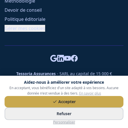
Méthodologie
Devoir de conseil
Politique éditoriale
Gérer mes cookies
Tessoria Assurances
- SARL au capital de 15 000 €
ORIAS n° 25007309 - RCS 990 206 179 - Membre du réseau
Aidez-nous à améliorer votre expérience
360 Courtage
En acceptant, vous bénéficiez d'un site adapté à vos besoins. Aucune
RC Pro : Klarity - Contrat n° CCOUK000785
donnée n'est vendue à des tiers.
En savoir plus
49 chemin des Gardettes Sine, 06570 Saint-Paul-de-Vence
Accepter
©
2026
Tessoria Assurances. Tous droits réservés.
Refuser
Personnaliser