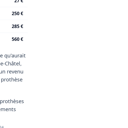
27 €
250 €
285 €
560 €
e qu'aurait
e-Châtel,
 un revenu
 prothèse
, prothèses
pements
24.