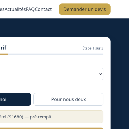
es
Actualités
FAQ
Contact
Demander un devis
rif
Étape
1
sur 3
moi
Pour nous deux
âtel
(
91680
) — pré-rempli