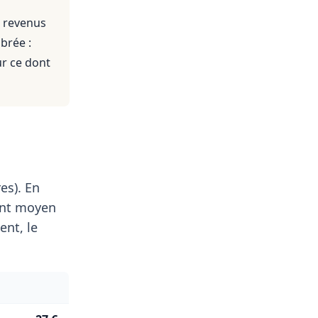
s revenus
brée :
ur ce dont
es). En
ent moyen
nt, le