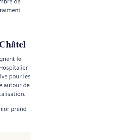
ombre de
vraiment
-Châtel
gnent le
Hospitalier
ive pour les
le autour de
alisation.
nior prend