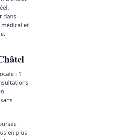
éel.
et dans
 médical et
e.
Châtel
ocale : 1
nsultations
en
 sans
boursée
us en plus