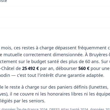
iste
 mois, ces restes à charge dépassent fréquemment c
de mutuelle correctement dimensionnée. À Bruyères-l
ctement sur le budget santé des plus de 60 ans. Sur
-Châtel de
25 492 €
par an, débourser
560 €
pour une
odin — c'est tout l'intérêt d'une garantie adaptée.
e le reste à charge sur des paniers définis (lunettes
ves), il ne couvre ni les honoraires libres ni les équi
égiés par les seniors.
données Île-de-France 2024, DREES Atlas Santé 2024, données 20