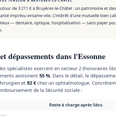
OUS TENSION À
BRUYÈRES-LE-CHÂTEL
utour de 3 211 €
à
Bruyères-le-Châtel
: un patrimoine et de
anté imprévu entame vite. L'intérêt d'une mutuelle bien cali
ûteux — dentaire, optique, hospitalisation — sans payer po
n.
 et dépassements dans l'Essonne
es spécialistes exercent en secteur 2 (honoraires libr
ments avoisinent
55 %
. Dans le détail, le dépassem
hirurgien et
92 €
chez un ophtalmologue. Concrèteme
emboursement de la Sécurité sociale :
Reste à charge après Sécu