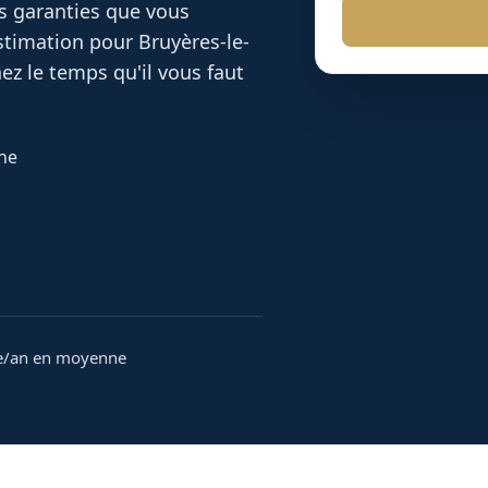
es garanties que vous
 estimation pour
Bruyères-le-
z le temps qu'il vous faut
nne
e/an en moyenne