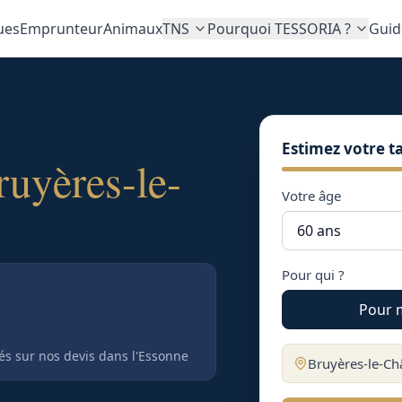
ues
Emprunteur
Animaux
TNS
Pourquoi TESSORIA ?
Guid
Estimez votre ta
ruyères-le-
Votre âge
Pour qui ?
Pour 
tés sur nos devis
dans l'Essonne
Bruyères-le-Ch