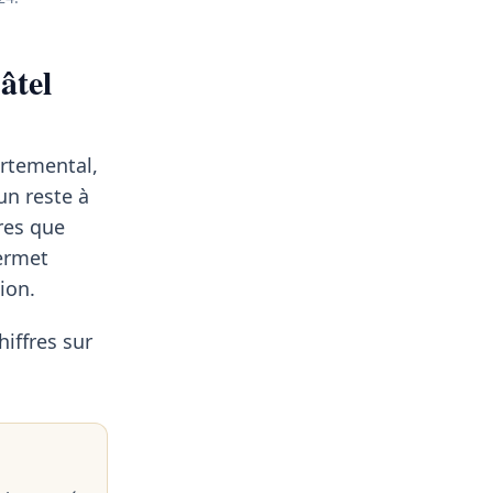
âtel
rtemental,
un reste à
res que
permet
ion.
hiffres sur