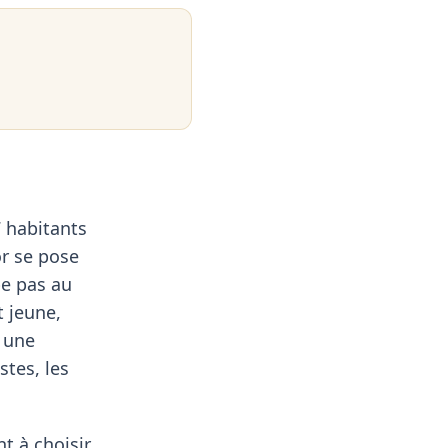
 habitants
or se pose
pe pas au
t jeune,
, une
stes, les
t à choisir