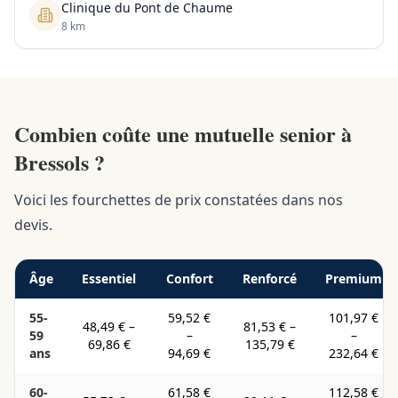
Clinique du Pont de Chaume
8 km
Combien coûte une mutuelle senior à
Bressols ?
Voici les fourchettes de prix constatées dans nos
devis.
Âge
Essentiel
Confort
Renforcé
Premium
55-
59,52 €
101,97 €
48,49 €
–
81,53 €
–
59
–
–
69,86 €
135,79 €
ans
94,69 €
232,64 €
60-
61,58 €
112,58 €