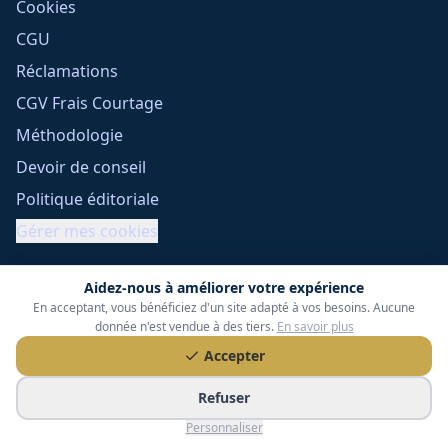
Cookies
CGU
Réclamations
CGV Frais Courtage
Méthodologie
Devoir de conseil
Politique éditoriale
Gérer mes cookies
Aidez-nous à améliorer votre expérience
En acceptant, vous bénéficiez d'un site adapté à vos besoins. Aucune
donnée n'est vendue à des tiers.
En savoir plus
Accepter
Tessoria Assurances
- SARL au capital de 15 000 €
Refuser
ORIAS n° 25007309 - RCS 990 206 179 - Membre du réseau
Personnaliser
360 Courtage