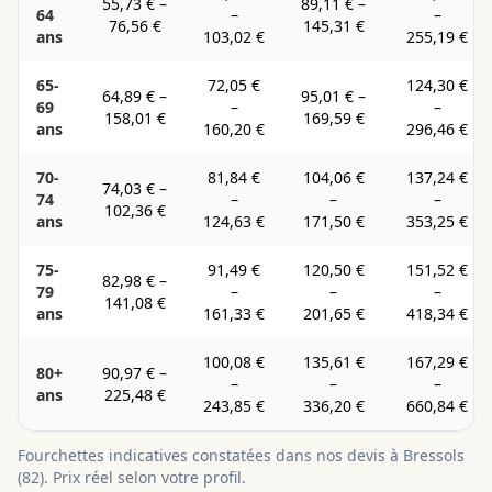
55,73 €
–
89,11 €
–
64
–
–
76,56 €
145,31 €
ans
103,02 €
255,19 €
65-
72,05 €
124,30 €
64,89 €
–
95,01 €
–
69
–
–
158,01 €
169,59 €
ans
160,20 €
296,46 €
70-
81,84 €
104,06 €
137,24 €
74,03 €
–
74
–
–
–
102,36 €
ans
124,63 €
171,50 €
353,25 €
75-
91,49 €
120,50 €
151,52 €
82,98 €
–
79
–
–
–
141,08 €
ans
161,33 €
201,65 €
418,34 €
100,08 €
135,61 €
167,29 €
80+
90,97 €
–
–
–
–
ans
225,48 €
243,85 €
336,20 €
660,84 €
Fourchettes indicatives constatées dans nos devis à
Bressols
(
82
). Prix réel selon votre profil.