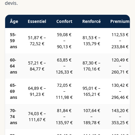
devis.
Âge
Essentiel
Confort
Renforcé
Premium
55-
59,08 €
112,53 €
51,87 €
–
81,53 €
–
59
–
–
72,52 €
135,79 €
ans
90,13 €
233,84 €
60-
63,85 €
120,49 €
57,21 €
–
87,30 €
–
64
–
–
84,77 €
170,16 €
ans
126,33 €
260,71 €
65-
72,05 €
130,42 €
64,89 €
–
95,01 €
–
69
–
–
91,23 €
165,21 €
ans
111,98 €
296,46 €
70-
81,84 €
107,64 €
143,20 €
74,03 €
–
74
–
–
–
111,67 €
ans
135,97 €
189,78 €
353,25 €