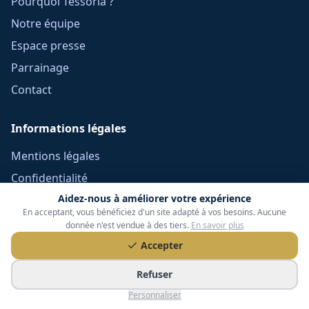
Pourquoi Tessoria ?
Notre équipe
Espace presse
Parrainage
Contact
Informations légales
Mentions légales
Confidentialité
Aidez-nous à améliorer votre expérience
Cookies
En acceptant, vous bénéficiez d'un site adapté à vos besoins. Aucune
CGU
donnée n'est vendue à des tiers.
En savoir plus
Réclamations
Accepter
CGV Frais Courtage
Refuser
Méthodologie
Personnaliser