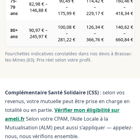
75-
90,49 €
114,42 €
160,46 €
82,98 €
–
79
–
–
–
146,88 €
ans
175,99 €
229,17 €
418,34 €
100,08 €
126,34 €
140,62 €
80+
90,97 €
–
–
–
–
ans
245,97 €
281,22 €
366,76 €
660,84 €
Fourchettes indicatives constatées dans nos devis à
Brassac-
les-Mines
(
63
). Prix réel selon votre profil.
Complémentaire Santé Solidaire (CSS)
: selon vos
revenus, votre mutuelle peut être prise en charge en
totalité ou en partie.
Vérifier mon éligibilité sur
ameli.fr
Selon votre CPAM, l’Aide Locale à la
Mutualisation (ALM) peut aussi s’appliquer — appelez-
nous, nous vérifions ensemble.