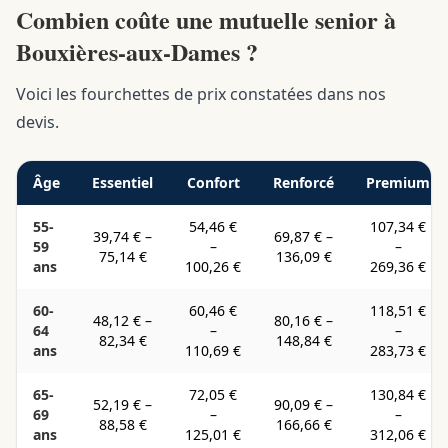
Combien coûte une mutuelle senior à
Bouxières-aux-Dames ?
Voici les fourchettes de prix constatées dans nos
devis.
Âge
Essentiel
Confort
Renforcé
Premium
55-
54,46 €
107,34 €
39,74 €
–
69,87 €
–
59
–
–
75,14 €
136,09 €
ans
100,26 €
269,36 €
60-
60,46 €
118,51 €
48,12 €
–
80,16 €
–
64
–
–
82,34 €
148,84 €
ans
110,69 €
283,73 €
65-
72,05 €
130,84 €
52,19 €
–
90,09 €
–
69
–
–
88,58 €
166,66 €
ans
125,01 €
312,06 €