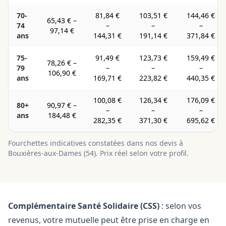
70-
81,84 €
103,51 €
144,46 €
65,43 €
–
74
–
–
–
97,14 €
ans
144,31 €
191,14 €
371,84 €
75-
91,49 €
123,73 €
159,49 €
78,26 €
–
79
–
–
–
106,90 €
ans
169,71 €
223,82 €
440,35 €
100,08 €
126,34 €
176,09 €
80+
90,97 €
–
–
–
–
ans
184,48 €
282,35 €
371,30 €
695,62 €
Fourchettes indicatives constatées dans nos devis à
Bouxières-aux-Dames
(
54
). Prix réel selon votre profil.
Complémentaire Santé Solidaire (CSS)
: selon vos
revenus, votre mutuelle peut être prise en charge en