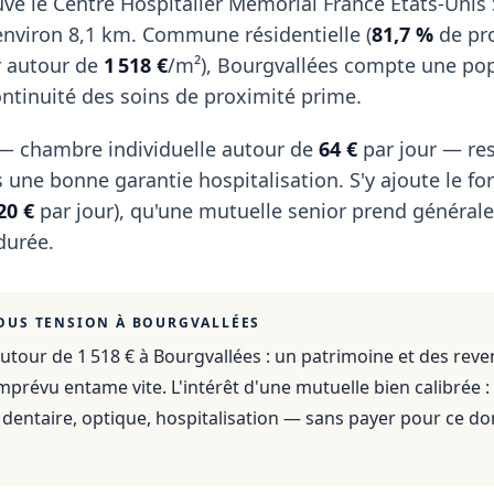
uve le Centre Hospitalier Memorial France Etats-Unis 
à environ 8,1 km. Commune résidentielle (
81,7 %
de pro
r autour de
1 518 €
/m²), Bourgvallées compte une po
continuité des soins de proximité prime.
r — chambre individuelle autour de
64 €
par jour — res
 une bonne garantie hospitalisation. S'y ajoute le for
20 €
par jour), qu'une mutuelle senior prend généra
durée.
OUS TENSION À
BOURGVALLÉES
utour de 1 518 €
à
Bourgvallées
: un patrimoine et des rev
mprévu entame vite. L'intérêt d'une mutuelle bien calibrée :
dentaire, optique, hospitalisation — sans payer pour ce do