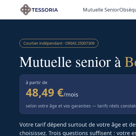
Aller au contenu principal
Mutuelle Senior
Obsèq
Courtier indépendant · ORIAS
25007309
Mutuelle senior à
B
à partir de
48,49 €
/mois
selon votre âge et vos garanties — tarifs réels consta
Votre tarif dépend surtout de votre âge et d
choisissez. Trois questions suffisent : votre