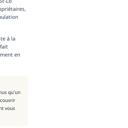
St-Lo
priétaires,
pulation
te à la
fait
lement en
enus qu'un
 couvrir
nt vous