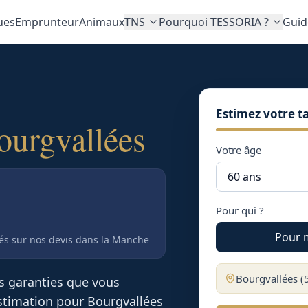
ues
Emprunteur
Animaux
TNS
Pourquoi TESSORIA ?
Guid
Estimez votre ta
ourgvallées
Votre âge
Pour qui ?
Pour 
tés sur nos devis
dans la Manche
Bourgvallées
(
es garanties que vous
 estimation pour
Bourgvallées