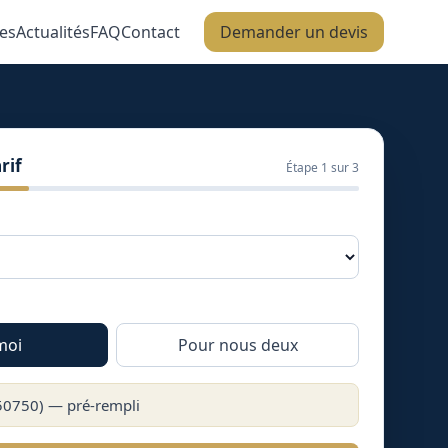
es
Actualités
FAQ
Contact
Demander un devis
rif
Étape
1
sur 3
moi
Pour nous deux
50750
) — pré-rempli