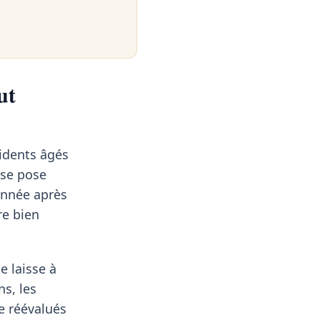
ut
idents âgés
 se pose
 année après
re bien
e laisse à
ns, les
re réévalués