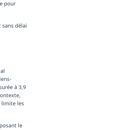
re pour
 sans délai
al
iens-
surée à 3,9
contexte,
limite les
oposant le