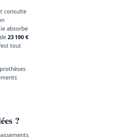
t consulte
on
sie absorbe
 de
23 190 €
est tout
, prothèses
pements
ées ?
épassements