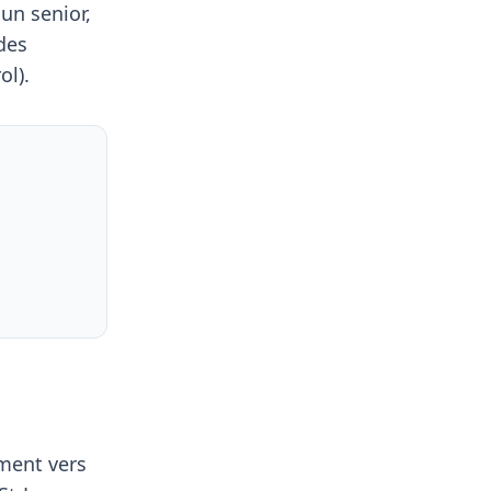
un senior,
des
ol).
ement vers