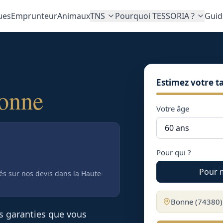
ues
Emprunteur
Animaux
TNS
Pourquoi TESSORIA ?
Guid
Estimez votre ta
onne
Votre âge
Pour qui ?
Pour 
tés sur nos devis
dans la Haute-
Bonne
(
74380
es garanties que vous