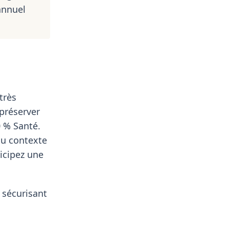
annuel
très
préserver
0 % Santé.
au contexte
ticipez une
 sécurisant