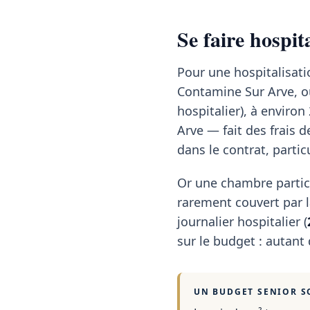
Se faire hospi
Pour une hospitalisat
Contamine Sur Arve, où
hospitalier), à enviro
Arve — fait des frais d
dans le contrat, part
Or une chambre partic
rarement couvert par la
journalier hospitalier (
sur le budget : autant
UN BUDGET SENIOR S