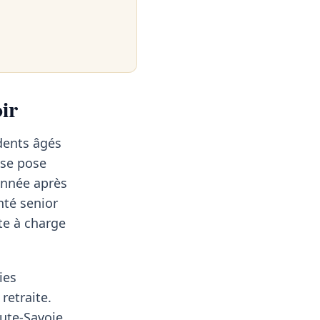
ir
dents âgés
 se pose
 année après
nté senior
te à charge
ies
retraite.
ute-Savoie.