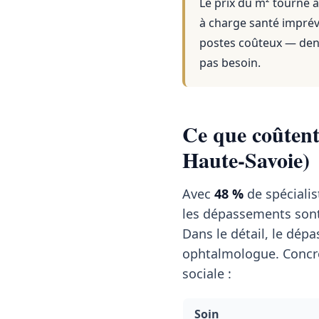
Le prix du m² tourne a
à charge santé imprévu
postes coûteux — dent
pas besoin.
Ce que coûtent 
Haute-Savoie)
Avec
48 %
de spécialis
les dépassements son
Dans le détail, le dé
ophtalmologue. Concrè
sociale :
Soin