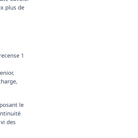
ux plus de
 recense 1
enior,
charge,
oposant le
ontinuité
vi des