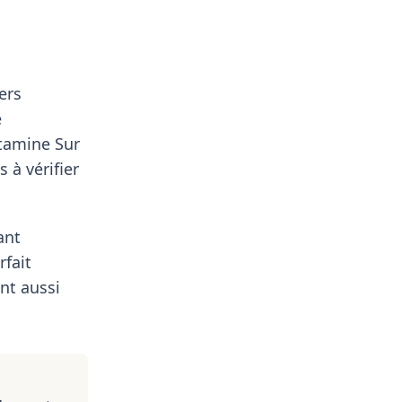
ers
e
ntamine Sur
 à vérifier
ant
rfait
nt aussi