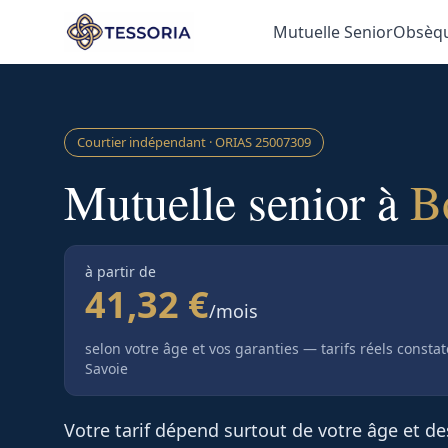
Aller au contenu principal
Mutuelle Senior
Obsèq
Courtier indépendant · ORIAS
25007309
Mutuelle senior à
B
à partir de
41,32 €
/mois
selon votre âge et vos garanties — tarifs réels consta
Savoie
Votre tarif dépend surtout de votre âge et d