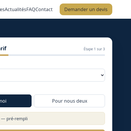
es
Actualités
FAQ
Contact
Demander un devis
rif
Étape
1
sur 3
moi
Pour nous deux
) — pré-rempli