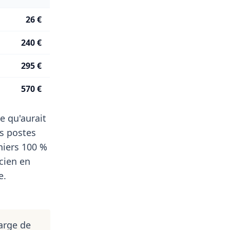
26 €
240 €
295 €
570 €
e qu'aurait
s postes
niers 100 %
icien en
e.
arge de