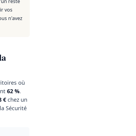
'un reste
ir vos
ous n'avez
la
itoires où
ent
62 %
.
8 €
chez un
a Sécurité