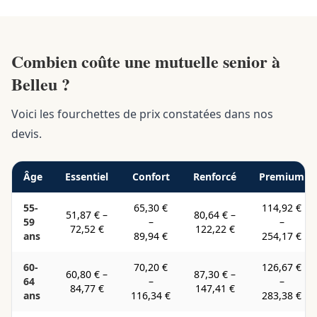
Combien coûte une mutuelle senior à
Belleu ?
Voici les fourchettes de prix constatées dans nos
devis.
Âge
Essentiel
Confort
Renforcé
Premium
55-
65,30 €
114,92 €
51,87 €
–
80,64 €
–
59
–
–
72,52 €
122,22 €
ans
89,94 €
254,17 €
60-
70,20 €
126,67 €
60,80 €
–
87,30 €
–
64
–
–
84,77 €
147,41 €
ans
116,34 €
283,38 €