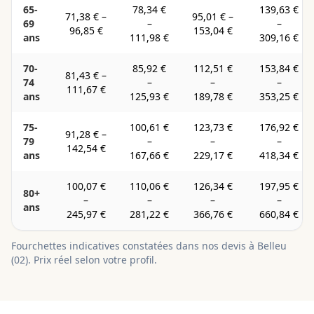
65-
78,34 €
139,63 €
71,38 €
–
95,01 €
–
69
–
–
96,85 €
153,04 €
ans
111,98 €
309,16 €
70-
85,92 €
112,51 €
153,84 €
81,43 €
–
74
–
–
–
111,67 €
ans
125,93 €
189,78 €
353,25 €
75-
100,61 €
123,73 €
176,92 €
91,28 €
–
79
–
–
–
142,54 €
ans
167,66 €
229,17 €
418,34 €
100,07 €
110,06 €
126,34 €
197,95 €
80+
–
–
–
–
ans
245,97 €
281,22 €
366,76 €
660,84 €
Fourchettes indicatives constatées dans nos devis à
Belleu
(
02
). Prix réel selon votre profil.