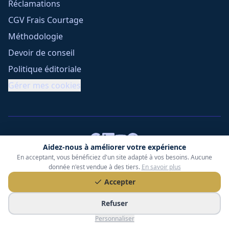
Réclamations
CGV Frais Courtage
Méthodologie
Devoir de conseil
Politique éditoriale
Gérer mes cookies
Aidez-nous à améliorer votre expérience
En acceptant, vous bénéficiez d'un site adapté à vos besoins. Aucune
Tessoria Assurances
- SARL au capital de 15 000 €
donnée n'est vendue à des tiers.
En savoir plus
ORIAS n° 25007309 - RCS 990 206 179 - Membre du réseau
Accepter
360 Courtage
RC Pro : Klarity - Contrat n° CCOUK000785
Refuser
49 chemin des Gardettes Sine, 06570 Saint-Paul-de-Vence
Personnaliser