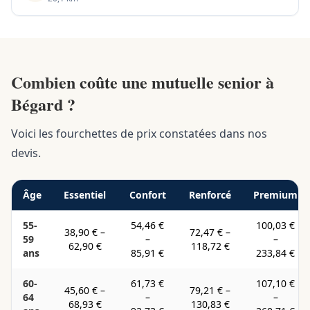
Combien coûte une mutuelle senior à
Bégard ?
Voici les fourchettes de prix constatées dans nos
devis.
Âge
Essentiel
Confort
Renforcé
Premium
55-
54,46 €
100,03 €
38,90 €
–
72,47 €
–
59
–
–
62,90 €
118,72 €
ans
85,91 €
233,84 €
60-
61,73 €
107,10 €
45,60 €
–
79,21 €
–
64
–
–
68,93 €
130,83 €