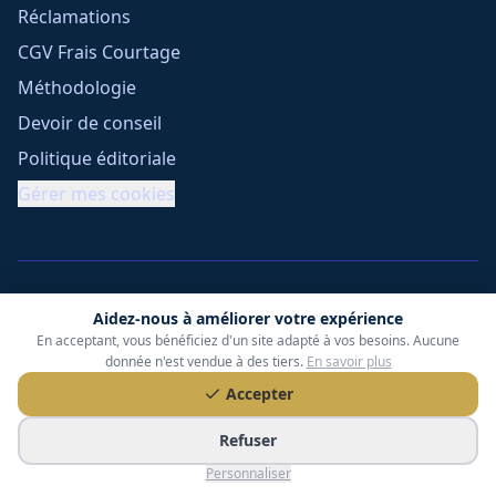
Réclamations
CGV Frais Courtage
Méthodologie
Devoir de conseil
Politique éditoriale
Gérer mes cookies
Aidez-nous à améliorer votre expérience
En acceptant, vous bénéficiez d'un site adapté à vos besoins. Aucune
donnée n'est vendue à des tiers.
En savoir plus
Tessoria Assurances
- SARL au capital de 15 000 €
Accepter
ORIAS n° 25007309 - RCS 990 206 179 - Membre du réseau
360 Courtage
Refuser
RC Pro : Klarity - Contrat n° CCOUK000785
49 chemin des Gardettes Sine, 06570 Saint-Paul-de-Vence
Personnaliser