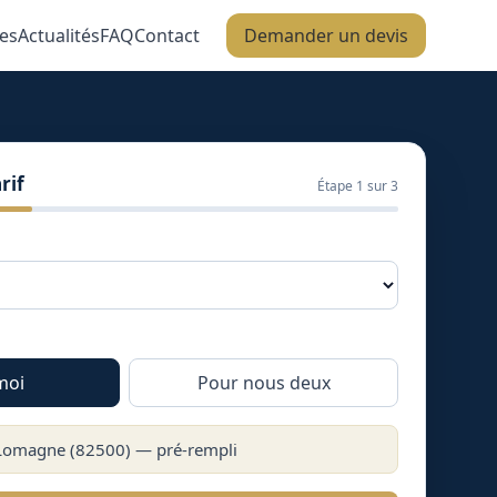
es
Actualités
FAQ
Contact
Demander un devis
rif
Étape
1
sur 3
moi
Pour nous deux
Lomagne
(
82500
) — pré-rempli