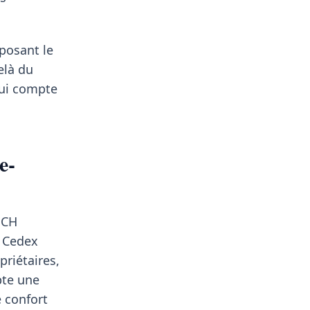
oposant le
elà du
qui compte
e-
 CH
n Cedex
priétaires,
te une
e confort