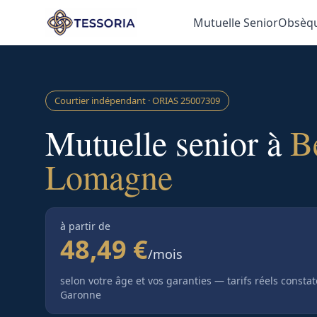
Aller au contenu principal
Mutuelle Senior
Obsèq
Courtier indépendant · ORIAS
25007309
Mutuelle senior à
B
Lomagne
à partir de
48,49 €
/mois
selon votre âge et vos garanties — tarifs réels consta
Garonne