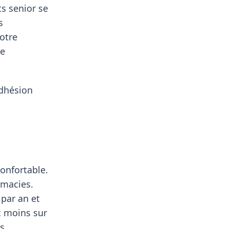
ts senior se
s
Notre
de
adhésion
onfortable.
rmacies.
 par an et
c moins sur
es