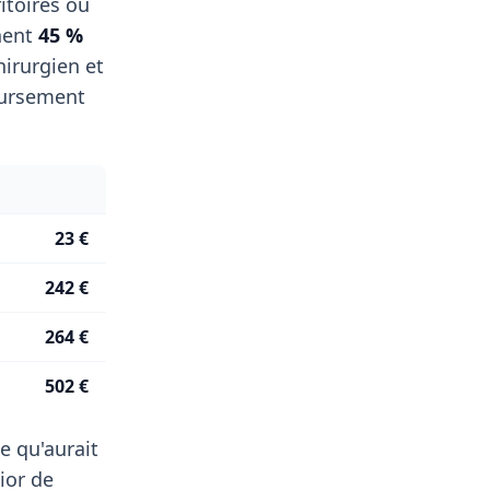
itoires où
nent
45 %
irurgien et
oursement
23 €
242 €
264 €
502 €
e qu'aurait
ior de