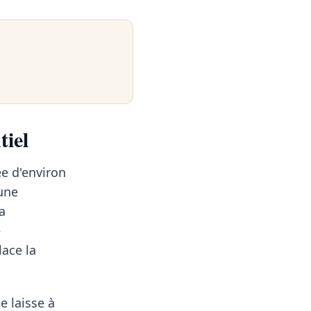
tiel
e d'environ
une
a
e
place la
e laisse à