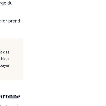
arge du
nior prend
et des
 bien
 payer
Garonne