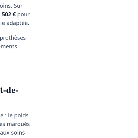
ins. Sur
r
502 €
pour
tie adaptée.
, prothèses
pements
t-de-
 : le poids
res marqués
 aux soins