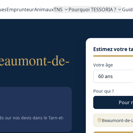
ues
Emprunteur
Animaux
TNS
Pourquoi TESSORIA ?
Guid
Estimez votre ta
eaumont-de-
Votre âge
Pour qui ?
Pour 
tés sur nos devis
dans le Tarn-et-
Beaumont-de-