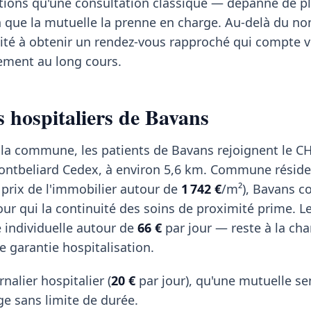
ions qu'une consultation classique — dépanne de pl
n que la mutuelle la prenne en charge. Au-delà du n
acilité à obtenir un rendez-vous rapproché qui compte 
tement au long cours.
s hospitaliers de Bavans
 la commune, les patients de Bavans rejoignent le C
ontbeliard Cedex, à environ 5,6 km. Commune résiden
 prix de l'immobilier autour de
1 742 €
/m²), Bavans 
our qui la continuité des soins de proximité prime. L
 individuelle autour de
66 €
par jour — reste à la ch
 garantie hospitalisation.
rnalier hospitalier (
20 €
par jour), qu'une mutuelle se
e sans limite de durée.