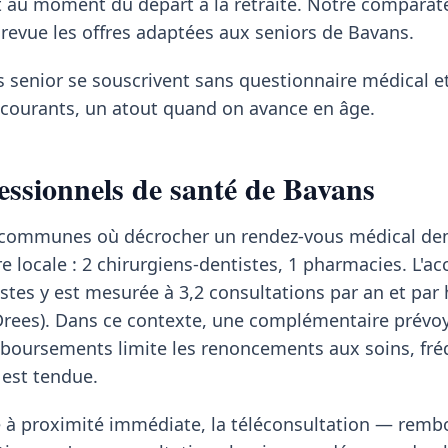
t au moment du départ à la retraite. Notre comparat
revue les offres adaptées aux seniors de Bavans.
s senior se souscrivent sans questionnaire médical et
s courants, un atout quand on avance en âge.
essionnels de santé de Bavans
es communes où décrocher un rendez-vous médical d
re locale : 2 chirurgiens-dentistes, 1 pharmacies. L'acc
tes y est mesurée à 3,2 consultations par an et par 
Drees). Dans ce contexte, une complémentaire prévoya
boursements limite les renoncements aux soins, fré
 est tendue.
te à proximité immédiate, la téléconsultation — rem