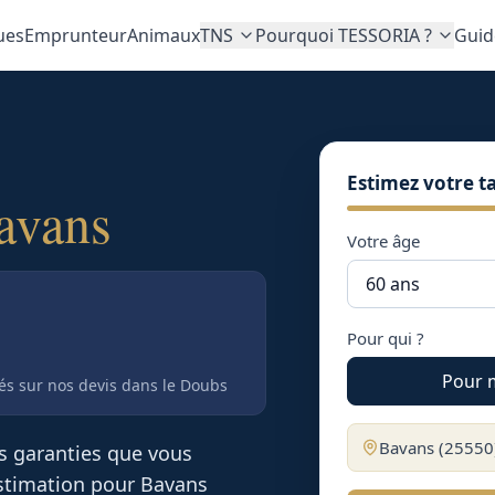
ues
Emprunteur
Animaux
TNS
Pourquoi TESSORIA ?
Guid
Estimez votre ta
avans
Votre âge
Pour qui ?
Pour 
tés sur nos devis
dans le Doubs
Bavans
(
25550
es garanties que vous
 estimation pour
Bavans