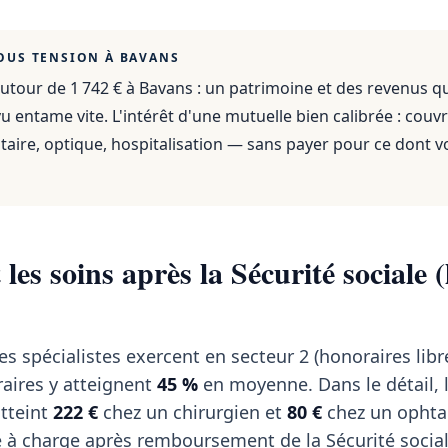
OUS TENSION À
BAVANS
utour de 1 742 €
à
Bavans
: un patrimoine et des revenus q
 entame vite. L'intérêt d'une mutuelle bien calibrée : couvr
aire, optique, hospitalisation — sans payer pour ce dont v
les soins après la Sécurité sociale (
s spécialistes exercent en secteur 2 (honoraires libre
aires y atteignent
45 %
en moyenne. Dans le détail, 
tteint
222 €
chez un chirurgien et
80 €
chez un ophta
 à charge après remboursement de la Sécurité social