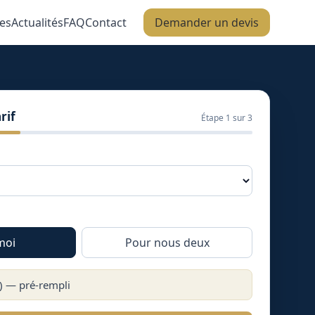
es
Actualités
FAQ
Contact
Demander un devis
rif
Étape
1
sur 3
moi
Pour nous deux
) — pré-rempli