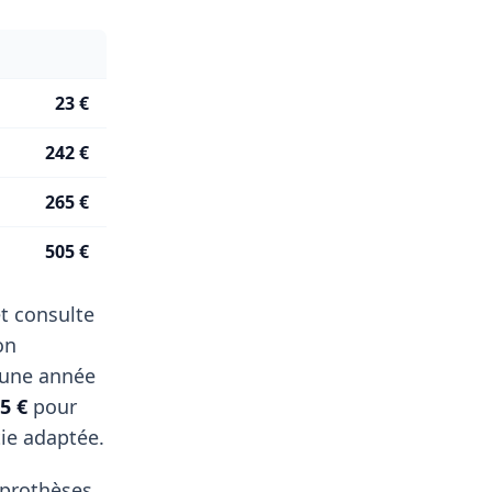
23 €
242 €
265 €
505 €
t consulte
on
 une année
5 €
pour
tie adaptée.
, prothèses