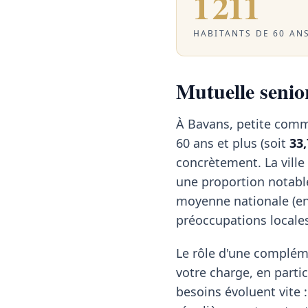
1 211
HABITANTS DE 60 ANS
Mutuelle senior
À Bavans, petite comm
60 ans et plus (soit
33
concrètement. La vill
une proportion notable
moyenne nationale (e
préoccupations locale
Le rôle d'une compléme
votre charge, en particu
besoins évoluent vite :