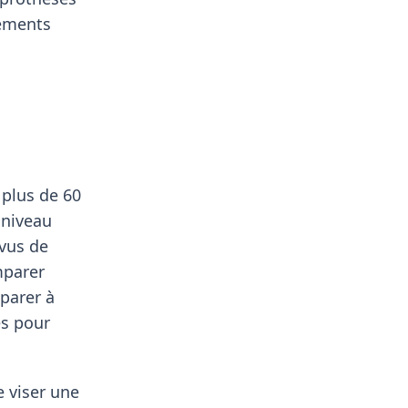
pements
 plus de 60
 niveau
vus de
mparer
parer à
es pour
e viser une