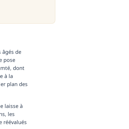
s âgés de
se pose
omté, dont
e à la
ier plan des
e laisse à
ns, les
re réévalués