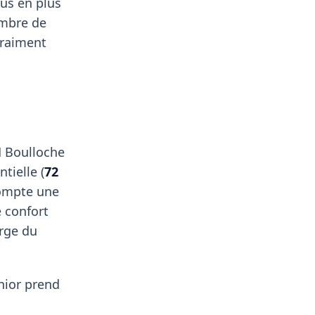
us en plus
ombre de
vraiment
H Boulloche
tielle (
72
compte une
e confort
arge du
nior prend