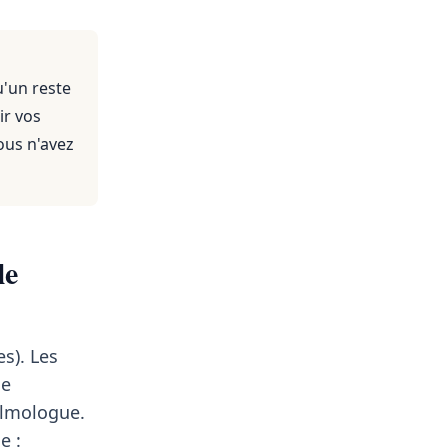
u'un reste
ir vos
ous n'avez
le
s). Les
le
lmologue.
e :