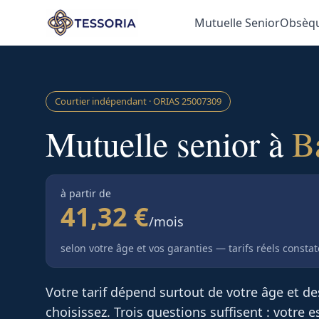
Aller au contenu principal
Mutuelle Senior
Obsèq
Courtier indépendant · ORIAS
25007309
Mutuelle senior à
B
à partir de
41,32 €
/mois
selon votre âge et vos garanties — tarifs réels consta
Votre tarif dépend surtout de votre âge et d
choisissez. Trois questions suffisent : votre