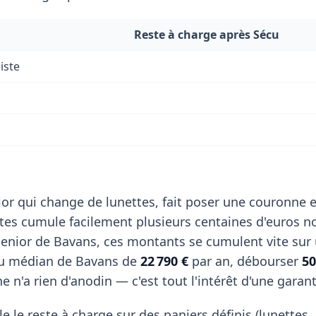
Reste à charge après Sécu
iste
or qui change de lunettes, fait poser une couronne e
stes cumule facilement plusieurs centaines d'euros n
enior de Bavans, ces montants se cumulent vite sur
nu médian de Bavans de
22 790 €
par an, débourser
50
 n'a rien d'anodin — c'est tout l'intérêt d'une garan
e le reste à charge sur des paniers définis (lunettes