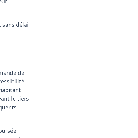
eur
 sans délai
emande de
essibilité
habitant
nt le tiers
quents
boursée