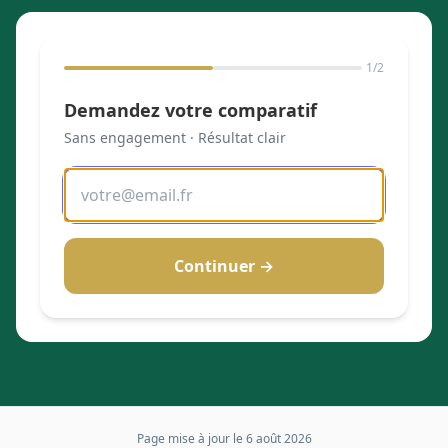
1
/2
Demandez votre comparatif
Sans engagement · Résultat clair
Continuer →
Page mise à jour le
6 août 2026