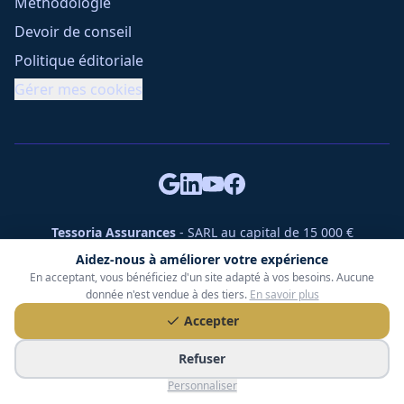
Méthodologie
Devoir de conseil
Politique éditoriale
Gérer mes cookies
Tessoria Assurances
- SARL au capital de 15 000 €
ORIAS n° 25007309 - RCS 990 206 179 - Membre du réseau
Aidez-nous à améliorer votre expérience
360 Courtage
En acceptant, vous bénéficiez d'un site adapté à vos besoins. Aucune
RC Pro : Klarity - Contrat n° CCOUK000785
donnée n'est vendue à des tiers.
En savoir plus
49 chemin des Gardettes Sine, 06570 Saint-Paul-de-Vence
Accepter
©
2026
Tessoria Assurances. Tous droits réservés.
Refuser
Personnaliser