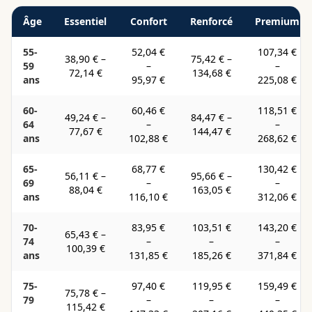
Âge
Essentiel
Confort
Renforcé
Premium
55-
52,04 €
107,34 €
38,90 €
–
75,42 €
–
59
–
–
72,14 €
134,68 €
ans
95,97 €
225,08 €
60-
60,46 €
118,51 €
49,24 €
–
84,47 €
–
64
–
–
77,67 €
144,47 €
ans
102,88 €
268,62 €
65-
68,77 €
130,42 €
56,11 €
–
95,66 €
–
69
–
–
88,04 €
163,05 €
ans
116,10 €
312,06 €
70-
83,95 €
103,51 €
143,20 €
65,43 €
–
74
–
–
–
100,39 €
ans
131,85 €
185,26 €
371,84 €
75-
97,40 €
119,95 €
159,49 €
75,78 €
–
79
–
–
–
115,42 €