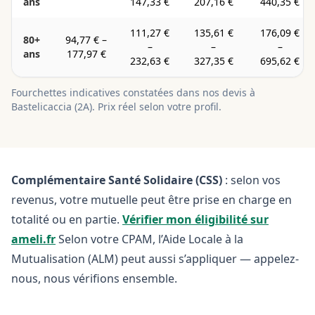
ans
147,33 €
207,16 €
440,35 €
111,27 €
135,61 €
176,09 €
80+
94,77 €
–
–
–
–
ans
177,97 €
232,63 €
327,35 €
695,62 €
Fourchettes indicatives constatées dans nos devis à
Bastelicaccia
(
2A
). Prix réel selon votre profil.
Complémentaire Santé Solidaire (CSS)
: selon vos
revenus, votre mutuelle peut être prise en charge en
totalité ou en partie.
Vérifier mon éligibilité sur
ameli.fr
Selon votre CPAM, l’Aide Locale à la
Mutualisation (ALM) peut aussi s’appliquer — appelez-
nous, nous vérifions ensemble.