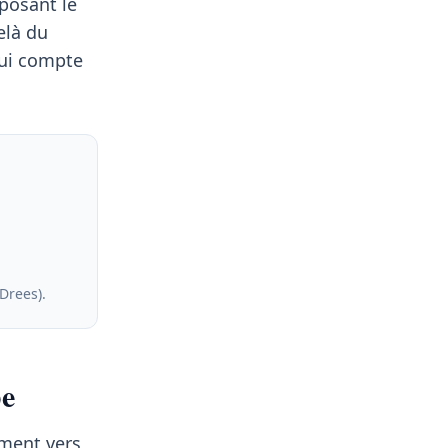
oposant le
elà du
qui compte
 Drees)
.
be
ement vers