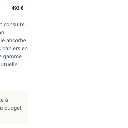
493 €
t consulte
on
sie absorbe
s paniers en
 de gamme
mutuelle
te à
du budget