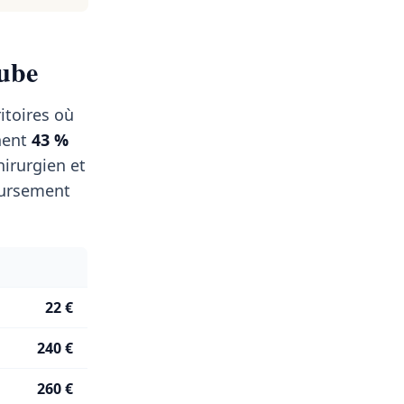
Aube
itoires où
nent
43 %
irurgien et
oursement
22 €
240 €
260 €