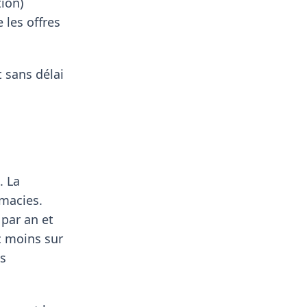
tion)
les offres
 sans délai
. La
macies.
 par an et
c moins sur
es