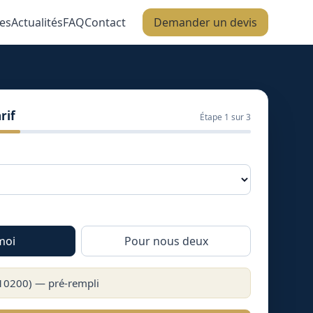
es
Actualités
FAQ
Contact
Demander un devis
rif
Étape
1
sur 3
moi
Pour nous deux
10200
) — pré-rempli