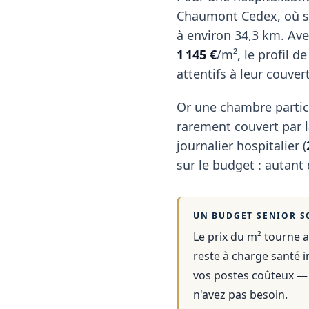
Chaumont Cedex, où se 
à environ 34,3 km. Av
1 145 €
/m², le profil d
attentifs à leur couver
Or une chambre partic
rarement couvert par la
journalier hospitalier (
sur le budget : autant
UN BUDGET SENIOR S
Le prix du m² tourne a
reste à charge santé i
vos postes coûteux — 
n'avez pas besoin.