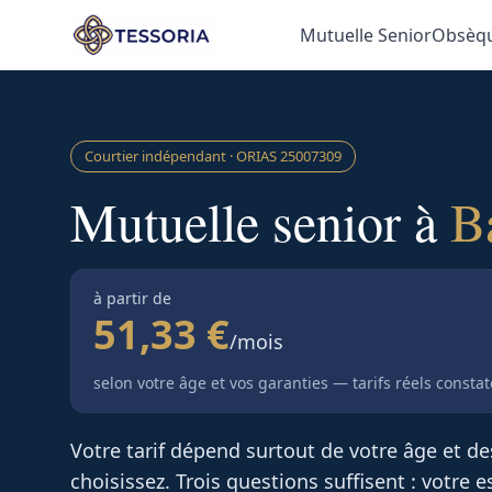
Aller au contenu principal
Mutuelle Senior
Obsèq
Courtier indépendant · ORIAS
25007309
Mutuelle senior à
B
à partir de
51,33 €
/mois
selon votre âge et vos garanties — tarifs réels consta
Votre tarif dépend surtout de votre âge et d
choisissez. Trois questions suffisent : votre