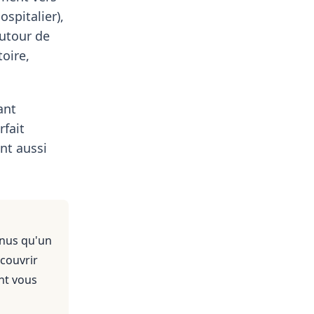
spitalier),
autour de
toire,
ant
rfait
nt aussi
enus qu'un
 couvrir
nt vous