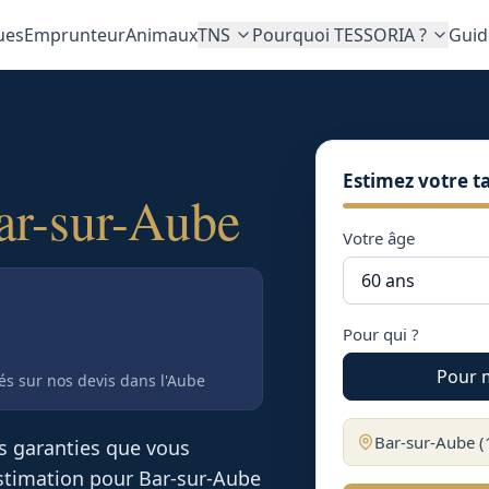
ues
Emprunteur
Animaux
TNS
Pourquoi TESSORIA ?
Guid
Estimez votre ta
ar-sur-Aube
Votre âge
Pour qui ?
Pour 
tés sur nos devis
dans l'Aube
Bar-sur-Aube
(
es garanties que vous
 estimation pour
Bar-sur-Aube