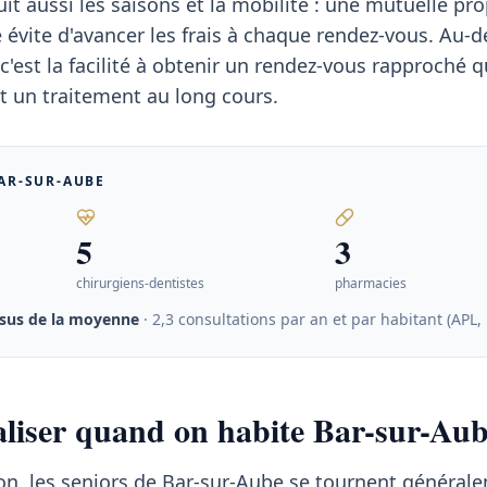
it aussi les saisons et la mobilité : une mutuelle pr
é évite d'avancer les frais à chaque rendez-vous. Au-d
c'est la facilité à obtenir un rendez-vous rapproché 
t un traitement au long cours.
AR-SUR-AUBE
5
3
chirurgiens-dentistes
pharmacies
sus de la moyenne
· 2,3 consultations par an et par habitant (APL,
taliser quand on habite Bar-sur-Au
on, les seniors de Bar-sur-Aube se tournent général