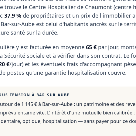
trouve le Centre Hospitalier de Chaumont (centre ho
ec
37,9 %
de propriétaires et un prix de l'immobilier 
e Bar-sur-Aube est celui d'habitants ancrés sur le terri
ture santé sur la durée.
ulière y est facturée en moyenne
65 €
par jour, mont
 Sécurité sociale et à vérifier dans son contrat. Le fo
20 €
/jour) et les éventuels frais d'accompagnant pèse
 de postes qu'une garantie hospitalisation couvre.
OUS TENSION À
BAR-SUR-AUBE
utour de 1 145 €
à
Bar-sur-Aube
: un patrimoine et des rev
mprévu entame vite. L'intérêt d'une mutuelle bien calibrée :
dentaire, optique, hospitalisation — sans payer pour ce do