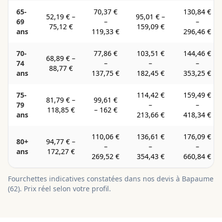
65-
70,37 €
130,84 €
52,19 €
–
95,01 €
–
69
–
–
75,12 €
159,09 €
ans
119,33 €
296,46 €
70-
77,86 €
103,51 €
144,46 €
68,89 €
–
74
–
–
–
88,77 €
ans
137,75 €
182,45 €
353,25 €
75-
114,42 €
159,49 €
81,79 €
–
99,61 €
79
–
–
118,85 €
–
162 €
ans
213,66 €
418,34 €
110,06 €
136,61 €
176,09 €
80+
94,77 €
–
–
–
–
ans
172,27 €
269,52 €
354,43 €
660,84 €
Fourchettes indicatives constatées dans nos devis à
Bapaume
(
62
). Prix réel selon votre profil.