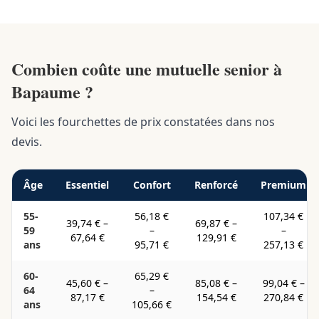
Combien coûte une mutuelle senior à
Bapaume ?
Voici les fourchettes de prix constatées dans nos
devis.
Âge
Essentiel
Confort
Renforcé
Premium
55-
56,18 €
107,34 €
39,74 €
–
69,87 €
–
59
–
–
67,64 €
129,91 €
ans
95,71 €
257,13 €
60-
65,29 €
45,60 €
–
85,08 €
–
99,04 €
–
64
–
87,17 €
154,54 €
270,84 €
ans
105,66 €