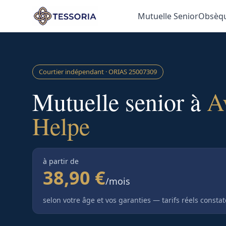
Aller au contenu principal
Mutuelle Senior
Obsèq
Courtier indépendant · ORIAS
25007309
Mutuelle senior à
A
Helpe
à partir de
38,90 €
/mois
selon votre âge et vos garanties — tarifs réels consta