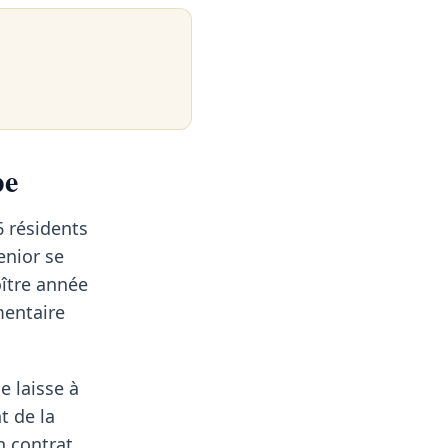
pe
 résidents
enior se
oître année
mentaire
e laisse à
t de la
n contrat