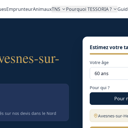
ues
Emprunteur
Animaux
TNS
Pourquoi TESSORIA ?
Guid
Estimez votre ta
vesnes-sur-
Votre âge
Pour qui ?
Pour 
tés sur nos devis
dans le Nord
Avesnes-sur-H