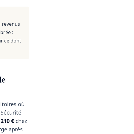
s revenus
brée :
ur ce dont
le
itoires où
 Sécurité
t
210 €
chez
rge après