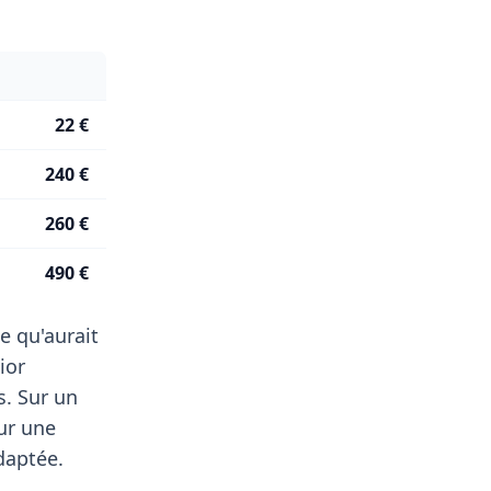
22 €
240 €
260 €
490 €
e qu'aurait
ior
s. Sur un
r une
daptée.