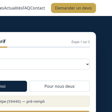
es
Actualités
FAQ
Contact
Demander un devis
rif
Étape
1
sur 3
moi
Pour nous deux
elpe
(
59440
) — pré-rempli