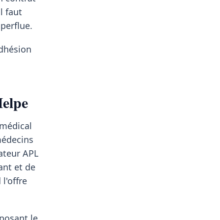
l faut
perflue.
adhésion
Helpe
 médical
médecins
cateur APL
ant et de
l'offre
oposant le