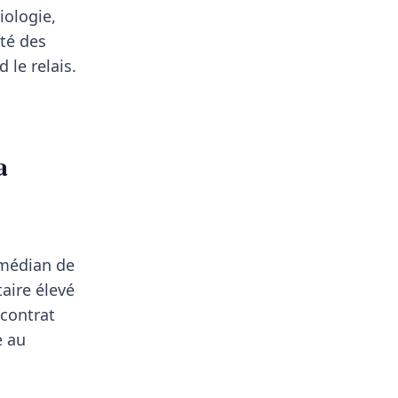
iologie,
té des
 le relais.
a
s
 médian de
aire élevé
 contrat
e au