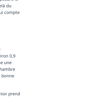
elà du
qui compte
e
iron 0,9
ue une
 chambre
e bonne
nior prend