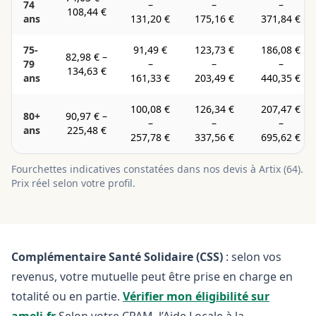
74
–
–
–
108,44 €
ans
131,20 €
175,16 €
371,84 €
75-
91,49 €
123,73 €
186,08 €
82,98 €
–
79
–
–
–
134,63 €
ans
161,33 €
203,49 €
440,35 €
100,08 €
126,34 €
207,47 €
80+
90,97 €
–
–
–
–
ans
225,48 €
257,78 €
337,56 €
695,62 €
Fourchettes indicatives constatées dans nos devis à
Artix
(
64
).
Prix réel selon votre profil.
Complémentaire Santé Solidaire (CSS)
: selon vos
revenus, votre mutuelle peut être prise en charge en
totalité ou en partie.
Vérifier mon éligibilité sur