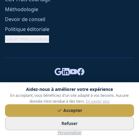
Méthodologie
Devoir de conseil
Politique éditoriale
Gérer mes cookies
Tessoria Assurances
- SARL au capital de 15 000 €
Aidez-nous à améliorer votre expérience
ORIAS n° 25007309 - RCS 990 206 179 - Membre du réseau
En acceptant, vous bénéficiez d'un site adapté à vos besoins. Aucune
donnée n'est vendue à des tiers.
En savoir plus
360 Courtage
RC Pro : Klarity - Contrat n° CCOUK000785
Accepter
49 chemin des Gardettes Sine, 06570 Saint-Paul-de-Vence
Refuser
©
2026
Tessoria Assurances. Tous droits réservés.
Personnaliser