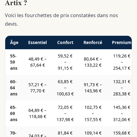
Artix ?
Voici les fourchettes de prix constatées dans nos
devis.
Âge
Essentiel
Confort
Renforcé
Premium
55-
59,52 €
119,26 €
48,49 €
–
80,64 €
–
59
–
–
67,64 €
133,22 €
ans
91,15 €
254,17 €
60-
63,85 €
132,31 €
57,21 €
–
91,73 €
–
64
–
–
77,70 €
143,96 €
ans
100,63 €
283,38 €
65-
72,05 €
102,75 €
145,36 €
64,89 €
–
69
–
–
–
118,68 €
ans
137,98 €
157,55 €
312,06 €
70-
81,84 €
109,14 €
159,68 €
74,03 €
–