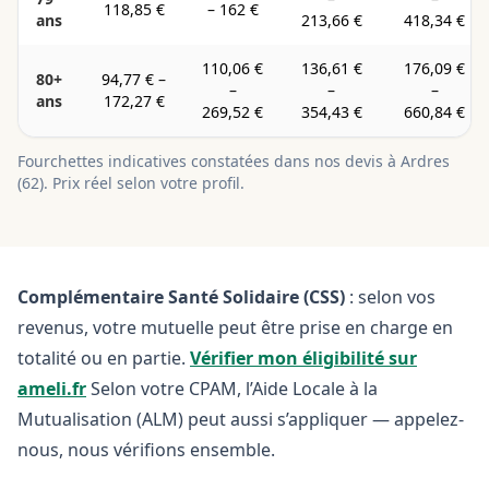
118,85 €
–
162 €
ans
213,66 €
418,34 €
110,06 €
136,61 €
176,09 €
80+
94,77 €
–
–
–
–
ans
172,27 €
269,52 €
354,43 €
660,84 €
Fourchettes indicatives constatées dans nos devis à
Ardres
(
62
). Prix réel selon votre profil.
Complémentaire Santé Solidaire (CSS)
: selon vos
revenus, votre mutuelle peut être prise en charge en
totalité ou en partie.
Vérifier mon éligibilité sur
ameli.fr
Selon votre CPAM, l’Aide Locale à la
Mutualisation (ALM) peut aussi s’appliquer — appelez-
nous, nous vérifions ensemble.