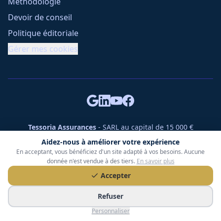
Méthodologie
Devoir de conseil
Politique éditoriale
Gérer mes cookies
Tessoria Assurances
- SARL au capital de 15 000 €
ORIAS n° 25007309 - RCS 990 206 179 - Membre du réseau
Aidez-nous à améliorer votre expérience
360 Courtage
En acceptant, vous bénéficiez d'un site adapté à vos besoins. Aucune
RC Pro : Klarity - Contrat n° CCOUK000785
donnée n'est vendue à des tiers.
En savoir plus
49 chemin des Gardettes Sine, 06570 Saint-Paul-de-Vence
Accepter
©
2026
Tessoria Assurances. Tous droits réservés.
Refuser
Personnaliser