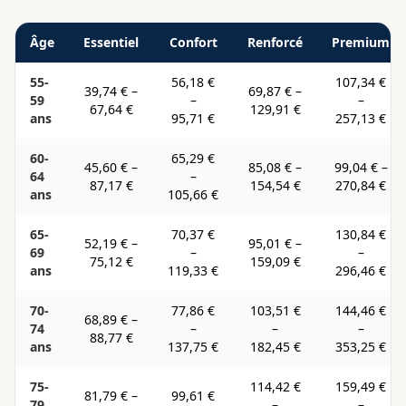
Âge
Essentiel
Confort
Renforcé
Premium
55-
56,18 €
107,34 €
39,74 €
–
69,87 €
–
59
–
–
67,64 €
129,91 €
ans
95,71 €
257,13 €
60-
65,29 €
45,60 €
–
85,08 €
–
99,04 €
–
64
–
87,17 €
154,54 €
270,84 €
ans
105,66 €
65-
70,37 €
130,84 €
52,19 €
–
95,01 €
–
69
–
–
75,12 €
159,09 €
ans
119,33 €
296,46 €
70-
77,86 €
103,51 €
144,46 €
68,89 €
–
74
–
–
–
88,77 €
ans
137,75 €
182,45 €
353,25 €
75-
114,42 €
159,49 €
81,79 €
–
99,61 €
79
–
–