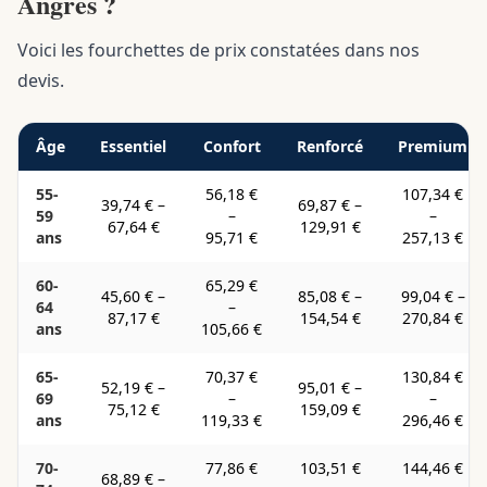
Angres ?
Voici les fourchettes de prix constatées dans nos
devis.
Âge
Essentiel
Confort
Renforcé
Premium
55-
56,18 €
107,34 €
39,74 €
–
69,87 €
–
59
–
–
67,64 €
129,91 €
ans
95,71 €
257,13 €
60-
65,29 €
45,60 €
–
85,08 €
–
99,04 €
–
64
–
87,17 €
154,54 €
270,84 €
ans
105,66 €
65-
70,37 €
130,84 €
52,19 €
–
95,01 €
–
69
–
–
75,12 €
159,09 €
ans
119,33 €
296,46 €
70-
77,86 €
103,51 €
144,46 €
68,89 €
–