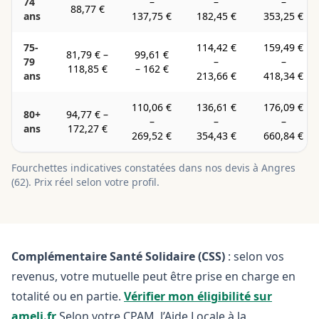
74
–
–
–
88,77 €
ans
137,75 €
182,45 €
353,25 €
75-
114,42 €
159,49 €
81,79 €
–
99,61 €
79
–
–
118,85 €
–
162 €
ans
213,66 €
418,34 €
110,06 €
136,61 €
176,09 €
80+
94,77 €
–
–
–
–
ans
172,27 €
269,52 €
354,43 €
660,84 €
Fourchettes indicatives constatées dans nos devis à
Angres
(
62
). Prix réel selon votre profil.
Complémentaire Santé Solidaire (CSS)
: selon vos
revenus, votre mutuelle peut être prise en charge en
totalité ou en partie.
Vérifier mon éligibilité sur
ameli.fr
Selon votre CPAM, l’Aide Locale à la