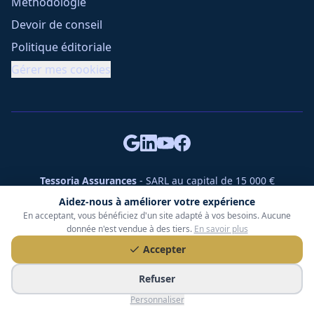
Méthodologie
Devoir de conseil
Politique éditoriale
Gérer mes cookies
Tessoria Assurances
- SARL au capital de 15 000 €
ORIAS n° 25007309 - RCS 990 206 179 - Membre du réseau
Aidez-nous à améliorer votre expérience
360 Courtage
En acceptant, vous bénéficiez d'un site adapté à vos besoins. Aucune
RC Pro : Klarity - Contrat n° CCOUK000785
donnée n'est vendue à des tiers.
En savoir plus
49 chemin des Gardettes Sine, 06570 Saint-Paul-de-Vence
Accepter
©
2026
Tessoria Assurances. Tous droits réservés.
Refuser
Personnaliser