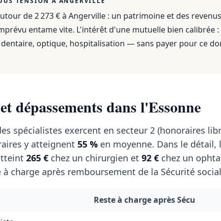
OUS TENSION À
ANGERVILLE
utour de 2 273 €
à
Angerville
: un patrimoine et des revenu
mprévu entame vite. L'intérêt d'une mutuelle bien calibrée :
dentaire, optique, hospitalisation — sans payer pour ce do
 et dépassements dans l'Essonne
es spécialistes exercent en secteur 2 (honoraires libr
aires y atteignent
55 %
en moyenne. Dans le détail, 
tteint
265 €
chez un chirurgien et
92 €
chez un ophta
 à charge après remboursement de la Sécurité social
Reste à charge après Sécu