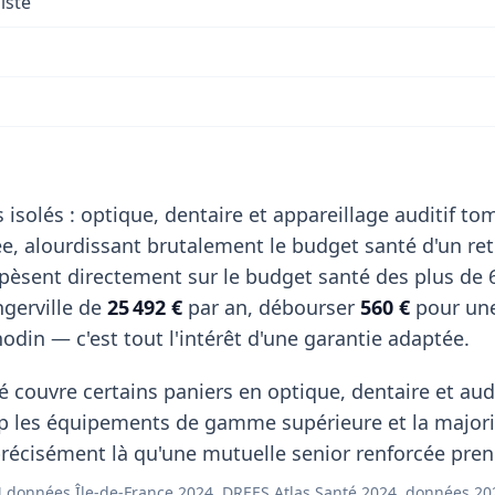
iste
 isolés : optique, dentaire et appareillage auditif t
, alourdissant brutalement le budget santé d'un retr
 pèsent directement sur le budget santé des plus de 
gerville de
25 492 €
par an, débourser
560 €
pour une
odin — c'est tout l'intérêt d'une garantie adaptée.
 couvre certains paniers en optique, dentaire et aud
p les équipements de gamme supérieure et la majori
récisément là qu'une mutuelle senior renforcée prend
données Île-de-France 2024, DREES Atlas Santé 2024, données 20