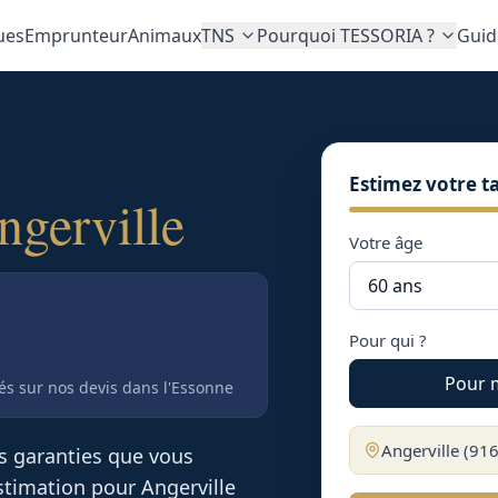
ues
Emprunteur
Animaux
TNS
Pourquoi TESSORIA ?
Guid
Estimez votre ta
ngerville
Votre âge
Pour qui ?
Pour 
tés sur nos devis
dans l'Essonne
Angerville
(
91
es garanties que vous
 estimation pour
Angerville