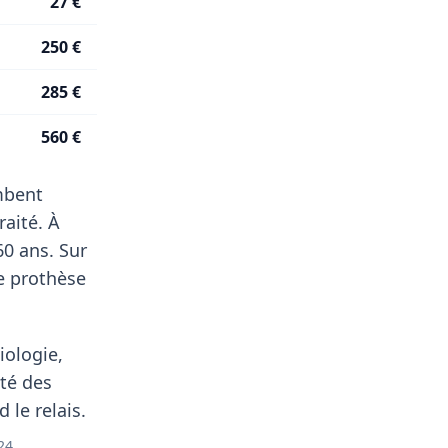
27 €
250 €
285 €
560 €
ombent
aité. À
60 ans. Sur
 prothèse
iologie,
té des
 le relais.
24.