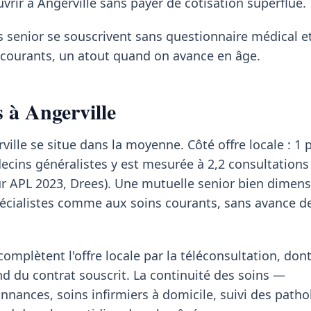
vrir à Angerville sans payer de cotisation superflue.
s senior se souscrivent sans questionnaire médical et
s courants, un atout quand on avance en âge.
s à Angerville
rville se situe dans la moyenne. Côté offre locale : 1
decins généralistes y est mesurée à 2,2 consultations
ur APL 2023, Drees). Une mutuelle senior bien dimen
pécialistes comme aux soins courants, sans avance de
mplètent l'offre locale par la téléconsultation, dont
du contrat souscrit. La continuité des soins —
nances, soins infirmiers à domicile, suivi des patho