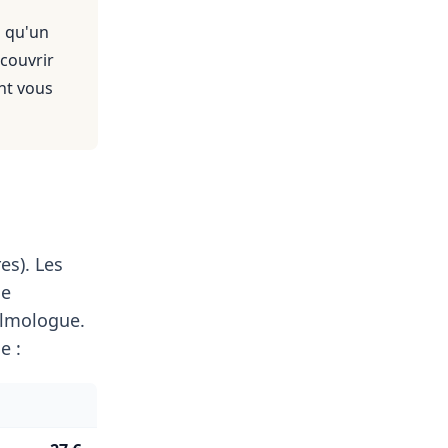
s qu'un
 couvrir
nt vous
es). Les
le
lmologue.
e :