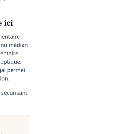
 ici
mentaire :
venu médian
dentaire
 optique,
gal permet
ion.
 sécurisant