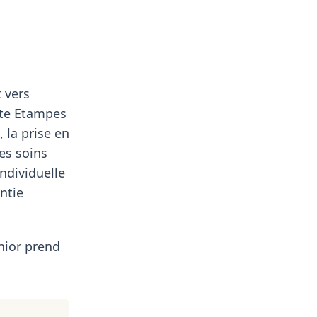
 vers
ite Etampes
 la prise en
es soins
ndividuelle
ntie
nior prend