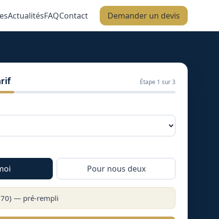
es
Actualités
FAQ
Contact
Demander un devis
rif
Étape
1
sur 3
moi
Pour nous deux
670
) — pré-rempli