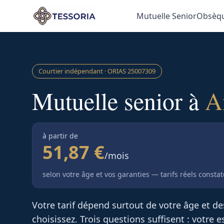
Aller au contenu principal
Mutuelle Senior
Obsèq
Courtier indépendant · ORIAS
25007309
Mutuelle senior à
A
à partir de
51,87 €
/mois
selon votre âge et vos garanties — tarifs réels consta
Votre tarif dépend surtout de votre âge et d
choisissez. Trois questions suffisent : votre