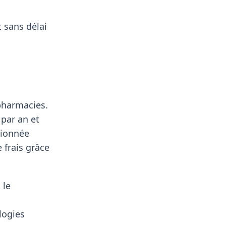
 sans délai
 pharmacies.
 par an et
sionnée
 frais grâce
 le
logies