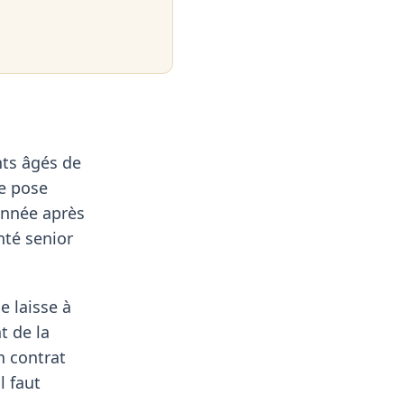
nts âgés de
se pose
 année après
nté senior
e laisse à
t de la
n contrat
l faut