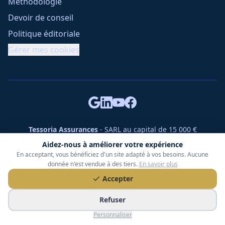
Méthodologie
Devoir de conseil
Politique éditoriale
Gérer mes cookies
Tessoria Assurances
- SARL au capital de 15 000 €
ORIAS n° 25007309 - RCS 990 206 179 - Membre du réseau
Aidez-nous à améliorer votre expérience
360 Courtage
En acceptant, vous bénéficiez d'un site adapté à vos besoins. Aucune
RC Pro : Klarity - Contrat n° CCOUK000785
donnée n'est vendue à des tiers.
En savoir plus
49 chemin des Gardettes Sine, 06570 Saint-Paul-de-Vence
Accepter
©
2026
Tessoria Assurances. Tous droits réservés.
Refuser
Personnaliser