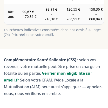
98,91 €
120,55 €
158,36 €
80+
90,67 €
–
–
–
–
ans
170,86 €
218,18 €
286,91 €
660,84 €
Fourchettes indicatives constatées dans nos devis à
Allinges
(
74
). Prix réel selon votre profil.
Complémentaire Santé Solidaire (CSS)
: selon vos
revenus, votre mutuelle peut être prise en charge en
totalité ou en partie.
Vérifier mon éligibilité sur
ameli.fr
Selon votre CPAM, l’Aide Locale à la
Mutualisation (ALM) peut aussi s’appliquer — appelez-
nous, nous vérifions ensemble.