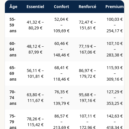
Âge
Essentiel
Confort
Renforcé
Premium
55-
52,04 €
100,03 €
41,32 €
–
72,47 €
–
59
–
–
80,29 €
151,61 €
ans
109,69 €
254,17 €
60-
60,46 €
107,10 €
48,12 €
–
77,19 €
–
64
–
–
87,99 €
167,06 €
ans
148,46 €
283,38 €
65-
68,41 €
115,93 €
56,11 €
–
86,97 €
–
69
–
–
101,81 €
179,72 €
ans
118,46 €
309,16 €
70-
76,35 €
127,29 €
63,80 €
–
95,68 €
–
74
–
–
111,67 €
197,16 €
ans
139,79 €
353,25 €
75-
86,57 €
107,11 €
142,63 €
78,26 €
–
79
–
–
–
115,42 €
ans
213,69 €
172,96 €
418,34 €