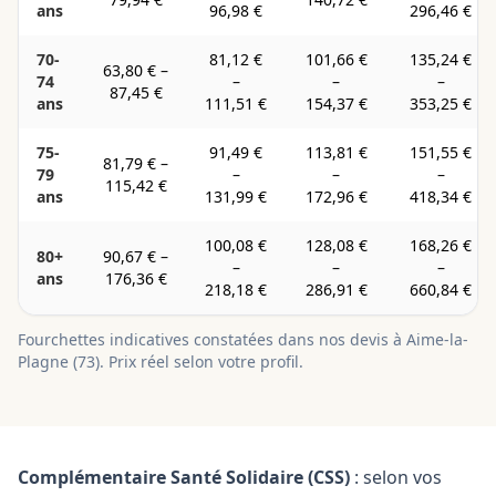
ans
96,98 €
296,46 €
70-
81,12 €
101,66 €
135,24 €
63,80 €
–
74
–
–
–
87,45 €
ans
111,51 €
154,37 €
353,25 €
75-
91,49 €
113,81 €
151,55 €
81,79 €
–
79
–
–
–
115,42 €
ans
131,99 €
172,96 €
418,34 €
100,08 €
128,08 €
168,26 €
80+
90,67 €
–
–
–
–
ans
176,36 €
218,18 €
286,91 €
660,84 €
Fourchettes indicatives constatées dans nos devis à
Aime-la-
Plagne
(
73
). Prix réel selon votre profil.
Complémentaire Santé Solidaire (CSS)
: selon vos