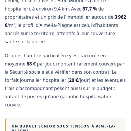
Cedex, où se trouve le CH de Moutiers (centre
hospitalier), à environ 9,4 km. Avec
67,7 %
de
propriétaires et un prix de l'immobilier autour de
3 962
€
/m², le profil d'Aime-la-Plagne est celui d'habitants
ancrés sur le territoire, attentifs à leur couverture
santé sur la durée.
Or une chambre particulière y est facturée en
moyenne
68 €
par jour, montant rarement couvert par
la Sécurité sociale et à vérifier dans son contrat. Le
forfait journalier hospitalier (
20 €
/jour) et les éventuels
frais d'accompagnant pèsent aussi sur le budget :
autant de postes qu'une garantie hospitalisation
couvre.
UN BUDGET SENIOR SOUS TENSION À
AIME-LA-
PLAGNE