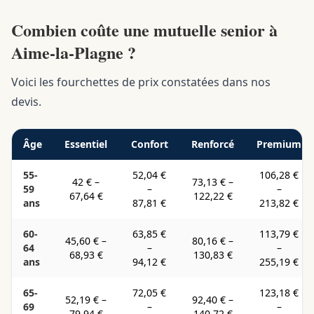
Combien coûte une mutuelle senior à
Aime-la-Plagne ?
Voici les fourchettes de prix constatées dans nos
devis.
Âge
Essentiel
Confort
Renforcé
Premium
55-
52,04 €
106,28 €
42 €
–
73,13 €
–
59
–
–
67,64 €
122,22 €
ans
87,81 €
213,82 €
60-
63,85 €
113,79 €
45,60 €
–
80,16 €
–
64
–
–
68,93 €
130,83 €
ans
94,12 €
255,19 €
65-
72,05 €
123,18 €
52,19 €
–
92,40 €
–
69
–
–
79,94 €
140,72 €