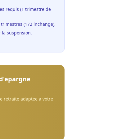
es requis (1 trimestre de
trimestres (172 inchange).
r la suspension.
 d'epargne
e retraite adaptee a votre