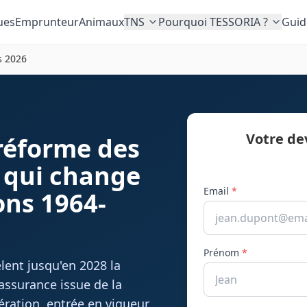
ues
Emprunteur
Animaux
TNS
Pourquoi TESSORIA ?
Guid
s 2026
Votre de
réforme des
e qui change
Email
*
ons 1964-
Prénom
*
lent jusqu'en 2028 la
'assurance issue de la
ération, entrée en vigueur