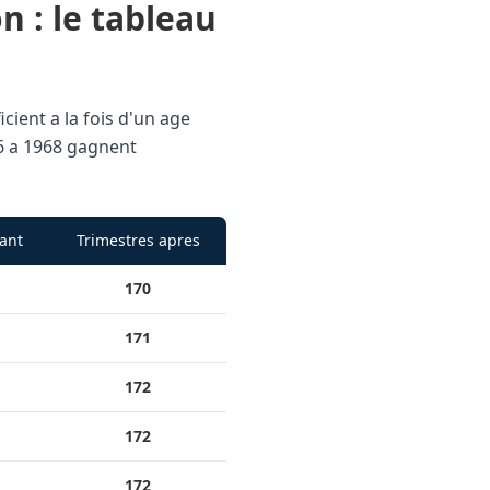
n : le tableau
cient a la fois d'un age
66 a 1968 gagnent
ant
Trimestres apres
170
171
172
172
172