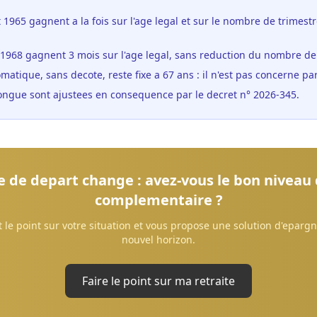
 1965 gagnent a la fois sur l'age legal et sur le nombre de trimestr
1968 gagnent 3 mois sur l'age legal, sans reduction du nombre de 
matique, sans decote, reste fixe a 67 ans : il n'est pas concerne pa
longue sont ajustees en consequence par le decret n° 2026-345.
e de depart change : avez-vous le bon niveau
complementaire ?
it le point sur votre situation et vous propose une solution d'epargn
nouvel horizon.
Faire le point sur ma retraite