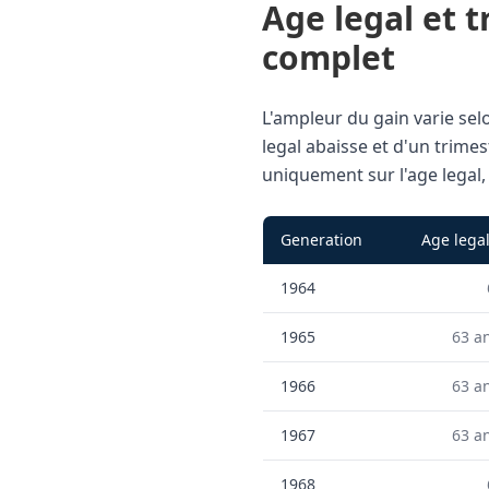
Age legal et t
complet
L'ampleur du gain varie sel
legal abaisse et d'un trime
uniquement sur l'age legal,
Generation
Age legal
1964
1965
63 an
1966
63 an
1967
63 an
1968