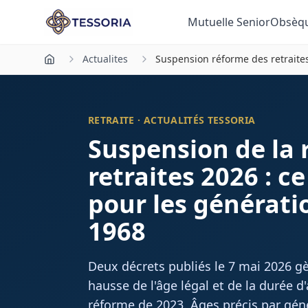
Aller au contenu principal
Mutuelle Senior
Obsèq
Actualites
Suspension réforme des retraite
RETRAITE · ACTUALITÉS TESSORIA
Suspension de la 
retraites 2026 : c
pour les générati
1968
Deux décrets publiés le 7 mai 2026 gè
hausse de l'âge légal et de la durée d
réforme de 2023. Âges précis par gén