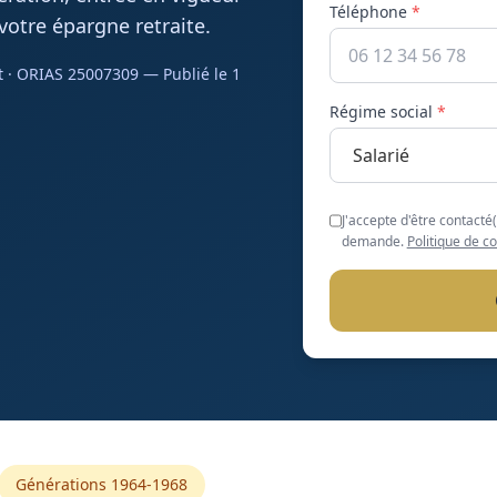
Téléphone
*
otre épargne retraite.
t · ORIAS 25007309 — Publié le
1
Régime social
*
J'accepte d'être contacté
demande.
Politique de co
Générations 1964-1968