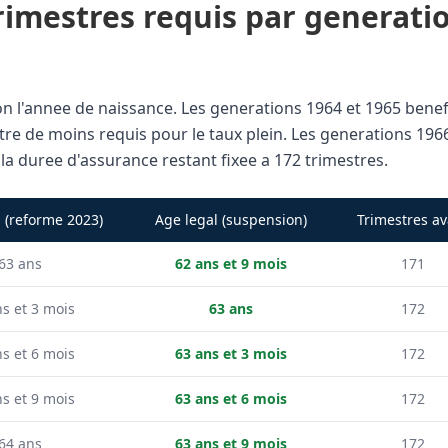
rimestres requis par generatio
on l'annee de naissance. Les generations 1964 et 1965 benefi
stre de moins requis pour le taux plein. Les generations 19
 la duree d'assurance restant fixee a 172 trimestres.
 (reforme 2023)
Age legal (suspension)
Trimestres av
63 ans
62 ans et 9 mois
171
s et 3 mois
63 ans
172
s et 6 mois
63 ans et 3 mois
172
s et 9 mois
63 ans et 6 mois
172
64 ans
63 ans et 9 mois
172