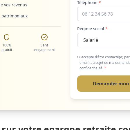
Téléphone
*
de vos revenus
s patrimoniaux
Régime social
*
100%
Sans
gratuit
engagement
J'accepte d'être contacté(e) pa
email) au sujet de ma demand
confidentialité
.
*
Demander mon 
 sur votre epargne retraite 