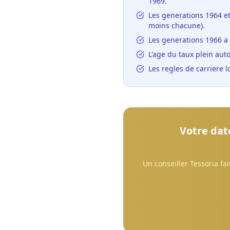
1969.
Les generations 1964 et
moins chacune).
Les generations 1966 a 
L'age du taux plein auto
Les regles de carriere 
Votre dat
Un conseiller Tessoria fa