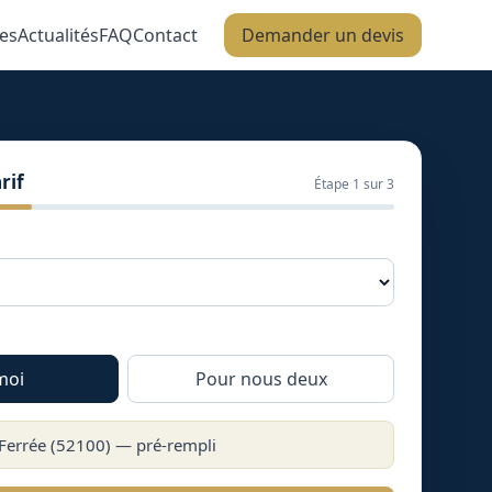
es
Actualités
FAQ
Contact
Demander un devis
rif
Étape
1
sur 3
moi
Pour nous deux
Ferrée
(
52100
) — pré-rempli