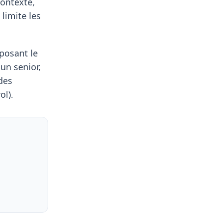
contexte,
limite les
oposant le
un senior,
des
ol).