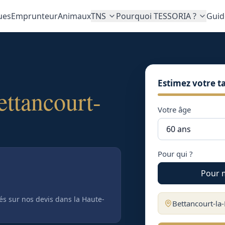
ues
Emprunteur
Animaux
TNS
Pourquoi TESSORIA ?
Guid
Estimez votre ta
ettancourt-
Votre âge
Pour qui ?
Pour 
tés sur nos devis
dans la Haute-
Bettancourt-la-