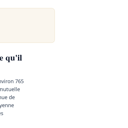
e qu'il
nviron 765
 mutuelle
inue de
oyenne
es