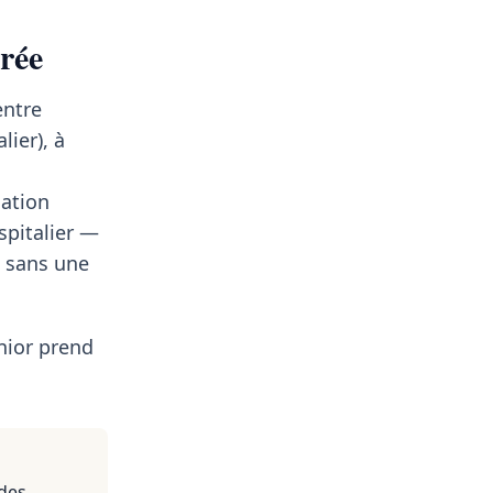
rrée
entre
lier), à
lation
spitalier —
t sans une
nior prend
 des