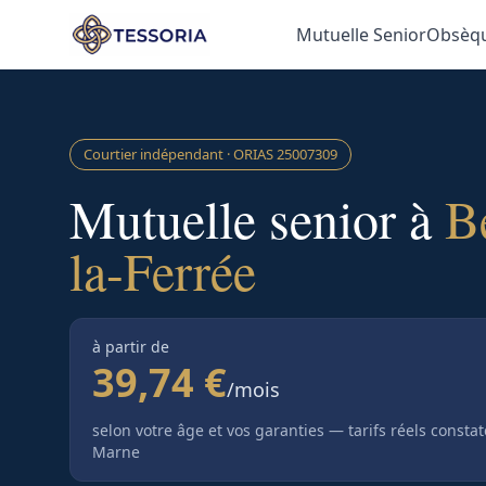
Aller au contenu principal
Mutuelle Senior
Obsèq
Courtier indépendant · ORIAS
25007309
Mutuelle senior à
B
la-Ferrée
à partir de
39,74 €
/mois
selon votre âge et vos garanties — tarifs réels consta
Marne