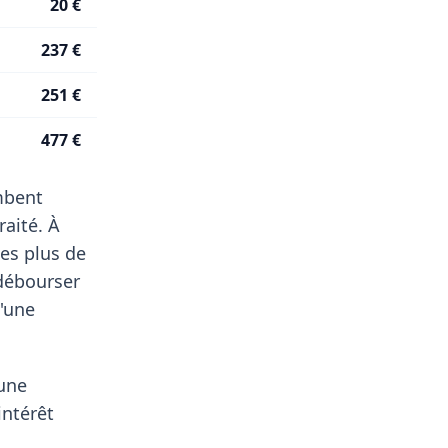
20 €
237 €
251 €
477 €
ombent
aité. À
es plus de
débourser
d'une
'une
intérêt