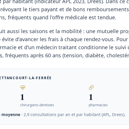
t par habitant (indicateur APL 2023, Drees). Dans ce 
évoyant le tiers payant et de bons remboursements 
s, fréquents quand l'offre médicale est tendue.
it aussi les saisons et la mobilité : une mutuelle pr
 évite d'avancer les frais à chaque rendez-vous. Pour 
rmacie et d'un médecin traitant conditionne le suivi 
, fréquents après 60 ans (tension, diabète, cholestér
ETTANCOURT-LA-FERRÉE
1
1
chirurgiens-dentistes
pharmacies
a moyenne
· 2,9 consultations par an et par habitant (APL, Drees)
.