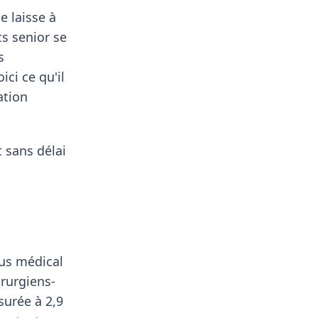
e laisse à
ts senior se
s
ici ce qu'il
ation
 sans délai
ous médical
irurgiens-
surée à 2,9