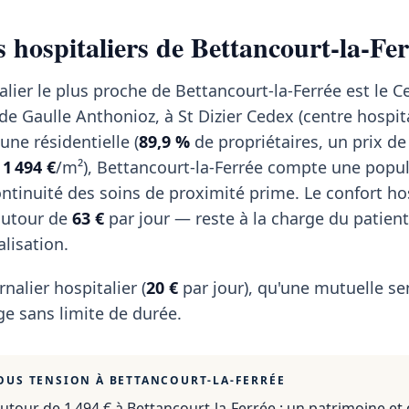
s hospitaliers de Bettancourt-la-Fe
alier le plus proche de Bettancourt-la-Ferrée est le C
e Gaulle Anthonioz, à St Dizier Cedex (centre hospita
ne résidentielle (
89,9 %
de propriétaires, un prix de
e
1 494 €
/m²), Bettancourt-la-Ferrée compte une popu
continuité des soins de proximité prime. Le confort ho
autour de
63 €
par jour — reste à la charge du patien
lisation.
rnalier hospitalier (
20 €
par jour), qu'une mutuelle se
e sans limite de durée.
OUS TENSION À
BETTANCOURT-LA-FERRÉE
utour de 1 494 €
à
Bettancourt-la-Ferrée
: un patrimoine et