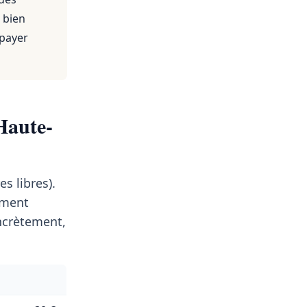
 bien
 payer
Haute-
s libres).
ement
ncrètement,