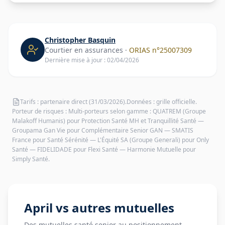
Christopher Basquin
Courtier en assurances
·
ORIAS n°
25007309
Dernière mise à jour :
02/04/2026
Tarifs :
partenaire direct
(31/03/2026)
.
Données :
grille officielle
.
Porteur de risques :
Multi-porteurs selon gamme : QUATREM (Groupe
Malakoff Humanis) pour Protection Santé MH et Tranquillité Santé —
Groupama Gan Vie pour Complémentaire Senior GAN — SMATIS
France pour Santé Sérénité — L'Équité SA (Groupe Generali) pour Only
Santé — FIDELIDADE pour Flexi Santé — Harmonie Mutuelle pour
Simply Santé
.
April
vs autres mutuelles
Des mutuelles santé senior au positionnement