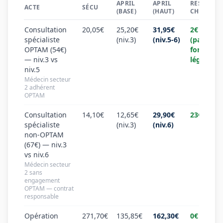
APRIL
APRIL
RESTE À
ACTE
SÉCU
(BASE)
(HAUT)
CHARGE
Consultation
20,05€
25,20€
31,95€
2€
spécialiste
(niv.3)
(niv.5-6)
(particip
OPTAM (54€)
forfaitair
— niv.3 vs
légale)
niv.5
Médecin secteur
2 adhérent
OPTAM
Consultation
14,10€
12,65€
29,90€
23€
spécialiste
(niv.3)
(niv.6)
non-OPTAM
(67€) — niv.3
vs niv.6
Médecin secteur
2 sans
engagement
OPTAM — contrat
responsable
Opération
271,70€
135,85€
162,30€
0€