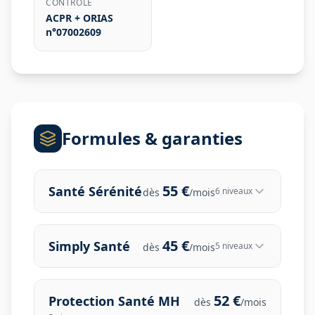
CONTRÔLE
ACPR + ORIAS
n°07002609
Formules & garanties
55
€
Santé Sérénité
6
niveau
x
dès
/mois
45
€
Simply Santé
5
niveau
x
dès
/mois
52
€
Protection Santé MH
dès
/mois