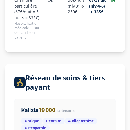
Chambre
0€
50€/nuit
67€/nuit
0€
particulière
(niv.3) →
(niv.4-6)
(67€/nuit × 5
250€
→ 335€
nuits = 335€)
Hospitalisation
médicale — sur
demande du
patient
Réseau de soins & tiers
payant
19 000
Kalixia
partenaires
Optique
Dentaire
Audioprothèse
Ostéopathie