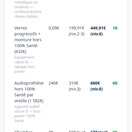
métallique sur
molaires —
remboursement
réseau Kalixia
Verres
0,09€
199,91€
449,91€
182€
progressifs +
(niv.2-3)
(niv.6)
monture hors
100% Santé
(632€)
Équipement
classe B —
optique hors
panier
Audioprothèse
240€
310€
660€
682€
hors 100%
(niv.3)
(niv.6)
Santé par
oreille (1 582€)
Appareil auditif
classe II — hors
panier 100%
Santé