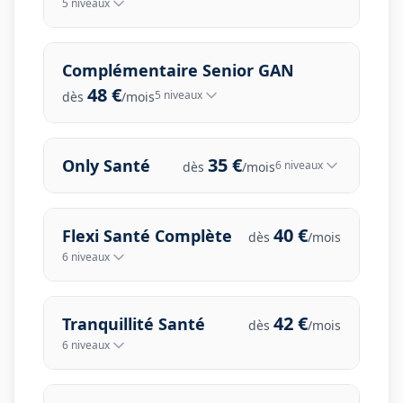
5
niveau
x
Complémentaire Senior GAN
48
€
5
niveau
x
dès
/mois
35
€
Only Santé
6
niveau
x
dès
/mois
40
€
Flexi Santé Complète
dès
/mois
6
niveau
x
42
€
Tranquillité Santé
dès
/mois
6
niveau
x