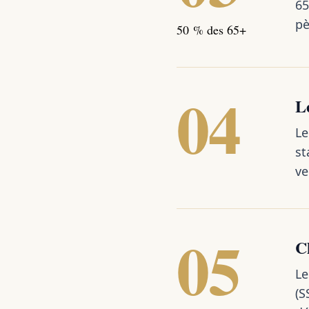
65
pè
50 % des 65+
04
L
Le
st
ve
05
C
Le
(S