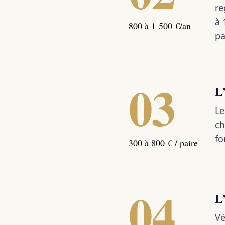
re
à 
800 à 1 500 €/an
pa
03
L’
Le
ch
fo
300 à 800 € / paire
04
L’
Vé