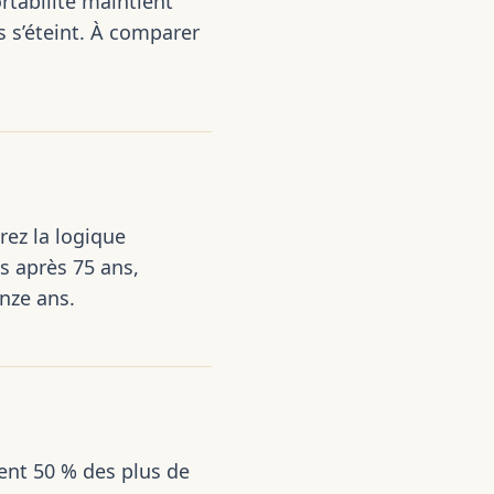
ortabilité maintient
 s’éteint. À comparer
ez la logique
s après 75 ans,
inze ans.
nent 50 % des plus de