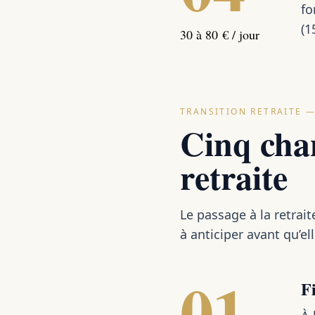
fo
(1
30 à 80 € / jour
TRANSITION RETRAITE —
Cinq chan
retraite
Le passage à la retrai
à anticiper avant qu’e
01
F