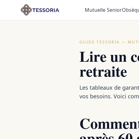
Aller au contenu principal
Mutuelle Senior
Obsèq
GUIDE TESSORIA — MUT
Lire un c
retraite
Les tableaux de garant
vos besoins. Voici comm
Comment 
après 60 