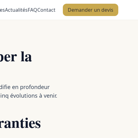
es
Actualités
FAQ
Contact
Demander un devis
per la
difie en profondeur
inq évolutions à venir.
ranties