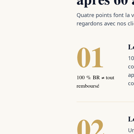
Quatre points font la v
regardons avec nos cli
01
L
10
co
ap
100 % BR ≠ tout
co
remboursé
02
Le
Un