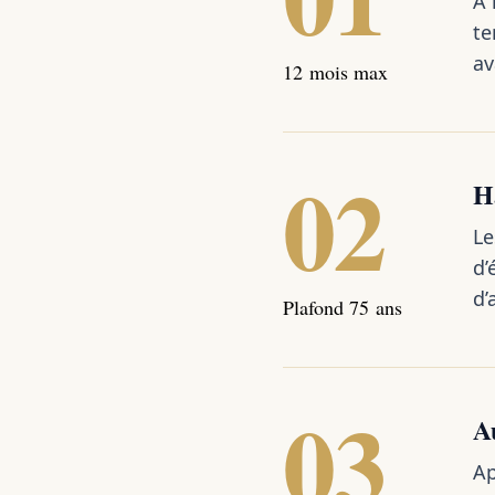
À 
te
av
12 mois max
02
Ha
Le
d’
d’
Plafond 75 ans
03
A
Ap