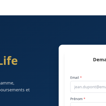
Life
Deman
Email
*
 gamme,
boursements et
Prénom
*