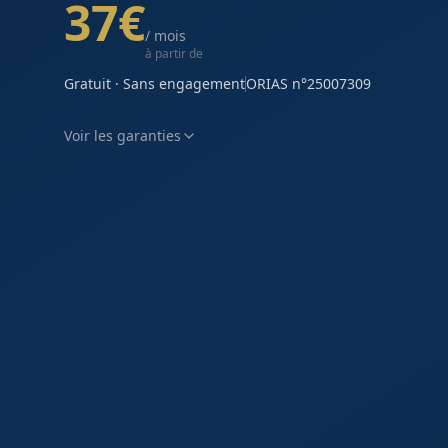
37
€
/ mois
à
partir de
Gratuit · Sans engagement
ORIAS n°25007309
Voir les garanties