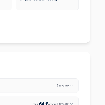
9
niveau
x
64
€
8
niveau
x
dès
/mois