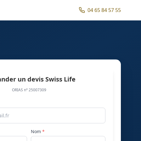
04 65 84 57 55
der un devis Swiss Life
ORIAS n° 25007309
Nom
*