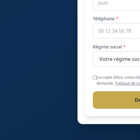
Téléphone
*
Régime social
*
J'accepte d'être contacté
demande.
Politique de co
D