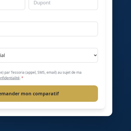
(e) par Tessoria (appel, SMS, email) au sujet de ma
nfidentialité
.
*
emander mon comparatif