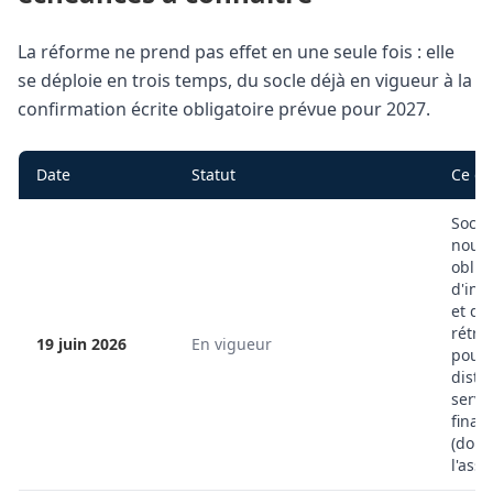
La réforme ne prend pas effet en une seule fois : elle
se déploie en trois temps, du socle déjà en vigueur à la
confirmation écrite obligatoire prévue pour 2027.
Date
Statut
Ce qu
Socle
nouve
oblig
d'inf
et de
rétra
19 juin 2026
En vigueur
pour 
dista
servi
finan
(dont
l'ass