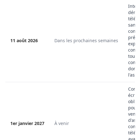
Inter
déma
télép
sans
cons
préal
11 août 2026
Dans les prochaines semaines
exprè
cons
tous 
conf
dont
l'ass
Confi
écrite
oblig
pour 
vente
d'ass
1er janvier 2027
À venir
concl
télép
avant