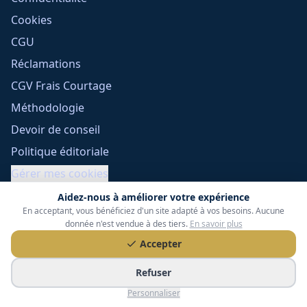
Cookies
CGU
Réclamations
CGV Frais Courtage
Méthodologie
Devoir de conseil
Politique éditoriale
Gérer mes cookies
Aidez-nous à améliorer votre expérience
En acceptant, vous bénéficiez d'un site adapté à vos besoins. Aucune
donnée n'est vendue à des tiers.
En savoir plus
Accepter
Refuser
Tessoria Assurances
- SARL au capital de 15 000 €
Personnaliser
ORIAS n° 25007309 - RCS 990 206 179 - Membre du réseau