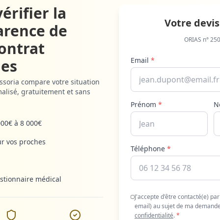
érifier la
Votre devis
arence de
ORIAS n° 25
ontrat
Email
*
es
essoria compare votre situation
alisé, gratuitement et sans
Prénom
*
N
000€ à 8 000€
ur vos proches
Téléphone
*
stionnaire médical
J'accepte d'être contacté(e) pa
email) au sujet de ma demande
confidentialité
.
*