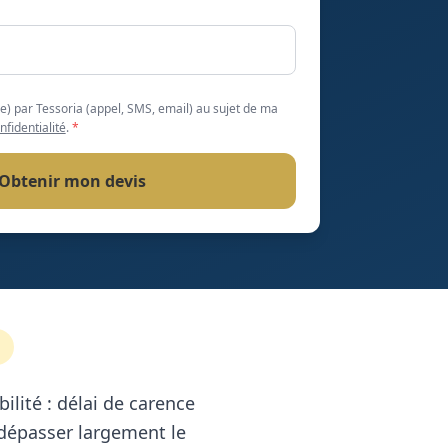
(e) par Tessoria (appel, SMS, email) au sujet de ma
nfidentialité
.
*
Obtenir mon devis
ilité : délai de carence
, dépasser largement le