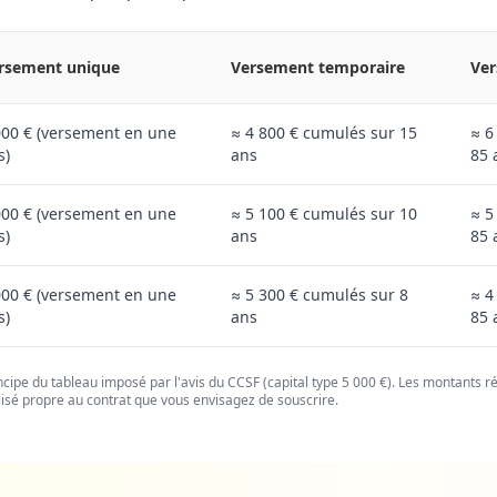
rsement unique
Versement temporaire
Ver
000 € (versement en une
≈ 4 800 € cumulés sur 15
≈ 6
s)
ans
85 
000 € (versement en une
≈ 5 100 € cumulés sur 10
≈ 5
s)
ans
85 
000 € (versement en une
≈ 5 300 € cumulés sur 8
≈ 4
s)
ans
85 
rincipe du tableau imposé par l'avis du CCSF (capital type 5 000 €). Les montants r
sé propre au contrat que vous envisagez de souscrire.