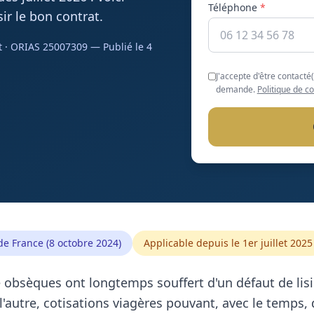
Téléphone
*
r le bon contrat.
t · ORIAS 25007309 — Publié le
4
J'accepte d'être contacté
demande.
Politique de co
e France (8 octobre 2024)
Applicable depuis le 1er juillet 2025
 obsèques ont longtemps souffert d'un défaut de lisib
 l'autre, cotisations viagères pouvant, avec le temps