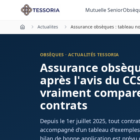
Aller au contenu principal
Mutuelle Senior
Obsèq
Actualites
Assurance obsèques : tableau n
OBSÈQUES · ACTUALITÉS TESSORIA
Assurance obsèqu
après l'avis du C
vraiment compare
contrats
Depuis le 1er juillet 2025, tout contr
accompagné d'un tableau d'exemples
bilan de bonne application est prévu dè