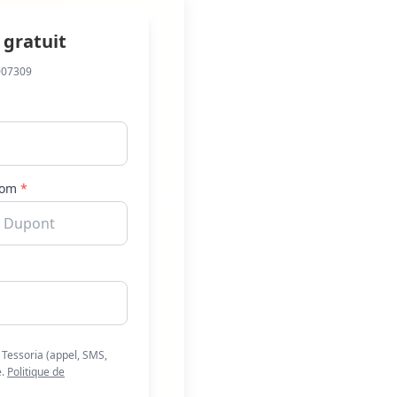
 gratuit
007309
om
*
r Tessoria (appel, SMS,
.
Politique de