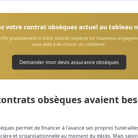
 votre contrat obsèques actuel au tableau 
érifie gratuitement si votre contrat respecte les nouveaux engage
vous aide à en choisir un conforme.
Demander mon devis assurance obsèques
contrats obsèques avaient bes
èques permet de financer à l'avance ses propres funérailles
cière et organisationnelle au moment du décès. Mais selo