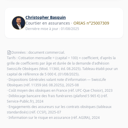
Christopher Basquin
Courtier en assurances
·
ORIAS n°
25007309
Dernière mise à jour :
01/08/2025
Données :
document commercial
.
Tarifs :
Cotisation mensuelle = (capital ÷ 100) × coefficient, d'après la
grille de coefficients par âge et durée de la demande d'adhésion
SwissLife Obsèques (Mod. 11360, éd. 08.2025). Tableau établi pour un
capital de référence de 5 000 €.
(01/08/2025)
.
·
Dispositions Générales valant note d'information — SwissLife
Obsèques
(réf. 11359 (éd. 08.2025))
, 2025-08
·
Coût moyen des obsèques en France
(réf. UFC-Que Choisir)
, 2023
·
Déblocage bancaire des frais funéraires (plafond 5 965 €)
(réf.
Service-Public.fr)
, 2024
·
Engagements des assureurs sur les contrats obsèques (tableaux
standardisés)
(réf. CCSF)
, 2025-07
·
Information sur le risque en assurance
(réf. AGIRA)
, 2024