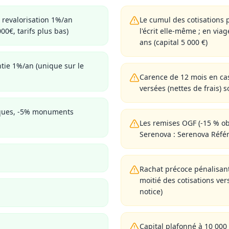
 revalorisation 1%/an
Le cumul des cotisations p
00€, tarifs plus bas)
l'écrit elle-même ; en via
ans (capital 5 000 €)
ntie 1%/an (unique sur le
Carence de 12 mois en cas
versées (nettes de frais) 
èques, -5% monuments
Les remises OGF (-15 % o
Serenova : Serenova Référ
Rachat précoce pénalisant
moitié des cotisations ve
notice)
Capital plafonné à 10 00