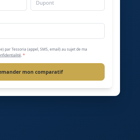
(e) par Tessoria (appel, SMS, email) au sujet de ma
nfidentialité
.
*
emander mon comparatif