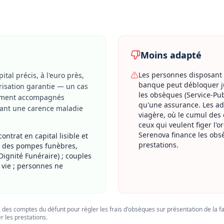
Moins adapté
Les personnes disposant d
tal précis, à l'euro près,
banque peut débloquer ju
orisation garantie — un cas
les obsèques (Service-Publ
lement accompagnés
qu'une assurance. Les adh
tant une carence maladie
viagère, où le cumul des c
ceux qui veulent figer l'
Serenova finance les obsè
ntrat en capital lisible et
prestations.
oix des pompes funèbres,
Dignité Funéraire) ; couples
 vie ; personnes ne
des comptes du défunt pour régler les frais d'obsèques sur présentation de la fa
r les prestations.