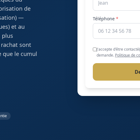
orisation de
sation) —
Téléphone
*
ues) et au
t plus
 rachat sont
J'accepte d'être contacté
e que le cumul
demande.
Politique de co
D
ntie