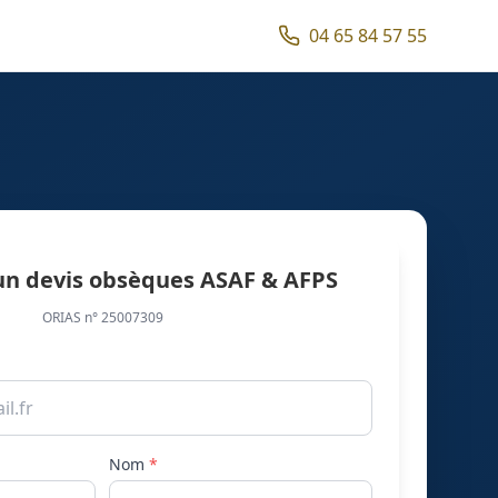
04 65 84 57 55
n devis obsèques ASAF & AFPS
ORIAS n° 25007309
Nom
*