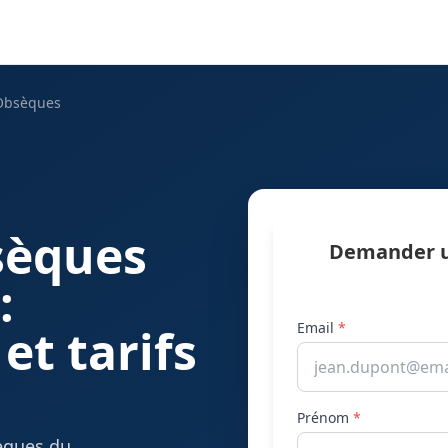
Obsèques
sèques
Demander u
:
Email
*
et tarifs
Prénom
*
sèques du