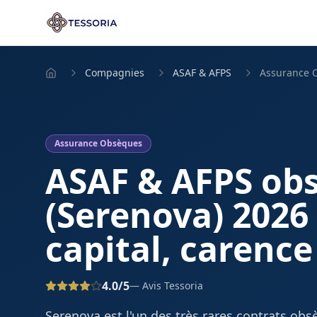
Compagnies
ASAF & AFPS
Assurance 
Assurance Obsèques
ASAF & AFPS ob
(Serenova) 2026 
capital, carence 
4.0
/5
— Avis Tessoria
Serenova est l'un des très rares contrats ob