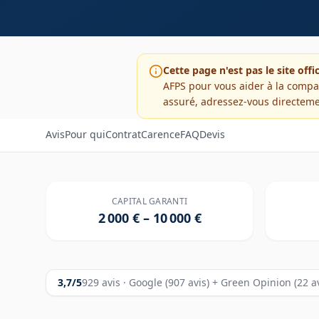
Cette page n'est pas le site offi
AFPS
pour vous aider à la compar
assuré, adressez-vous directem
Avis
Pour qui
Contrat
Carence
FAQ
Devis
CAPITAL GARANTI
2 000 €
–
10 000 €
3,7
/5
929 avis ·
Google (907 avis) + Green Opinion (22 a