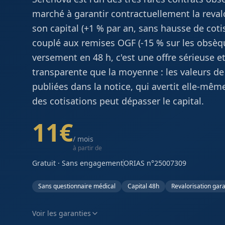
marché à garantir contractuellement la reval
son capital (+1 % par an, sans hausse de coti
couplé aux remises OGF (-15 % sur les obsèq
versement en 48 h, c'est une offre sérieuse e
transparente que la moyenne : les valeurs de
publiées dans la notice, qui avertit elle-mêm
des cotisations peut dépasser le capital.
11
€
/ mois
à
partir de
Gratuit · Sans engagement
ORIAS n°25007309
Sans questionnaire médical
Capital 48h
Revalorisation gara
Voir les garanties